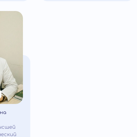
ена
ысшей
ческий