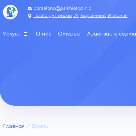
barselona@psikhiatr.clinic
Пасео де Грасиа, 74, Барселона, Испания
Услуги
О нас
Отзывы
Лицензии и серт
Главная
Врачи