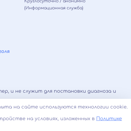
Круглосуточно / анонимно
(Информационная служба)
голя
ер, и не служит для постановки диагноза и
 оказываемые по телефону, мессенджерам и в
пыта на сайте используются технологии cookie.
и.
тройстве на условиях, изложенных в
Политике