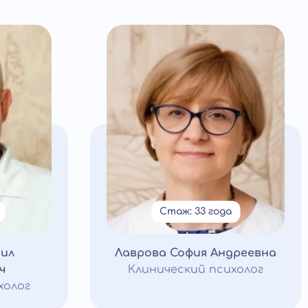
Стаж: 33 года
ил
Лаврова София Андреевна
ч
Клинический психолог
холог