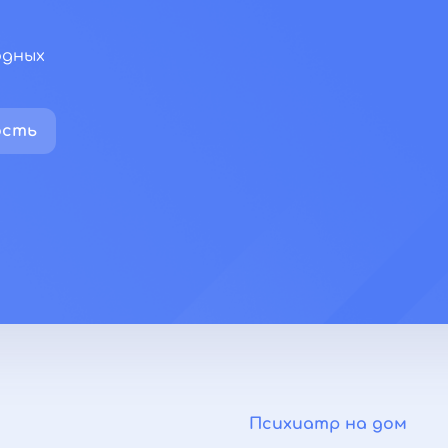
одных
ость
Психиатр на дом