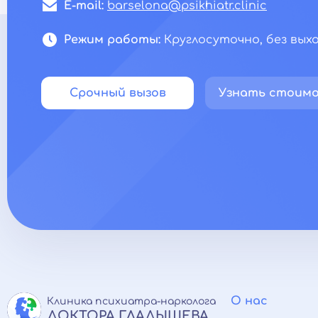
E-mail:
barselona@psikhiatr.clinic
Режим работы:
Круглосуточно, без вых
Срочный вызов
Узнать стоим
О нас
Клиника психиатра-нарколога
ДОКТОРА ГЛАДЫШЕВА