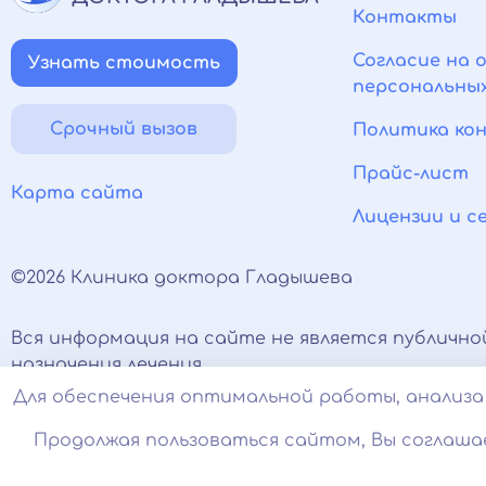
Контакты
Согласие на 
Узнать стоимость
персональны
Срочный вызов
Политика ко
Прайс-лист
Карта сайта
Лицензии и 
©2026 Клиника доктора Гладышева
Вся информация на сайте не является публично
назначения лечения.
Есть противопоказания, необходимо проконсуль
Для обеспечения оптимальной работы, анализа 
соцсетях носят исключительно информационный
Продолжая пользоваться сайтом, Вы соглаша
Оставаясь на сайте вы соглашаетесь на использ