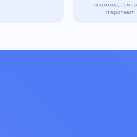
психолог, семе
терапевт