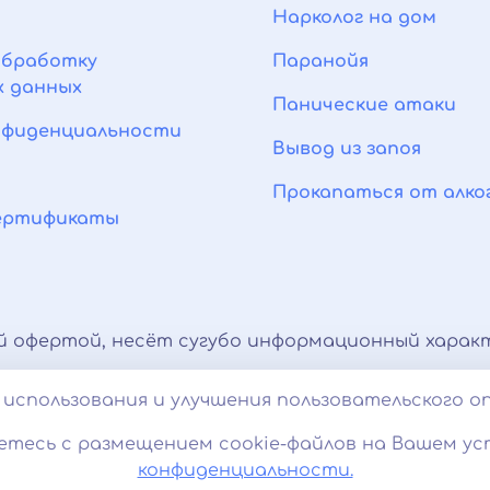
Нарколог на дом
обработку
Паранойя
х данных
Панические атаки
нфиденциальности
Вывод из запоя
Прокапаться от алко
сертификаты
й офертой, несёт сугубо информационный характ
тироваться с врачом. Консультационные услуги,
использования и улучшения пользовательского о
 характер и не являются медицинскими услугам
етесь с размещением cookie-файлов на Вашем ус
ование cookies. 18+
конфиденциальности.