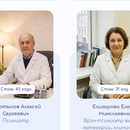
Стаж: 43 года
Стаж: 31 год
ртынов Алексей
Елизарова Ел
Сергеевич
Николаевна
Психиатр
Врач-психиатр в
категории, клини