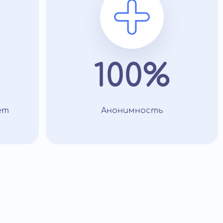
100%
ет
Анонимность