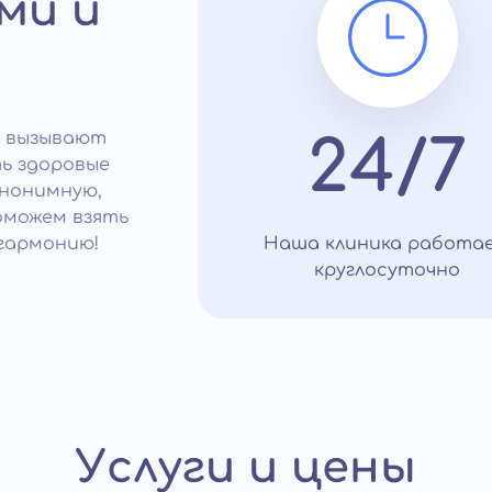
ми и
о вызывают
24/7
ь здоровые
анонимную,
оможем взять
гармонию!
Наша клиника работа
круглосуточно
Услуги и цены