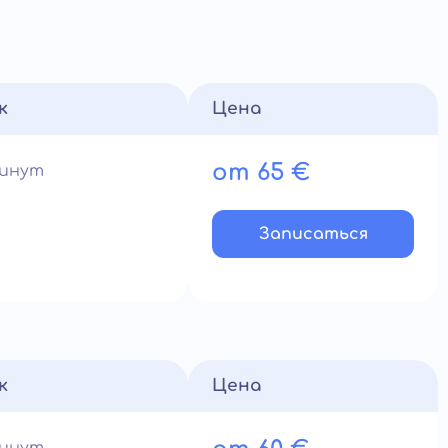
к
Цена
от 65 €
минут
Записатьcя
к
Цена