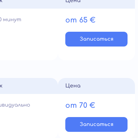
к
Цена
от 65 €
60 минут
Записатьcя
к
Цена
от 70 €
ивидуально
Записатьcя