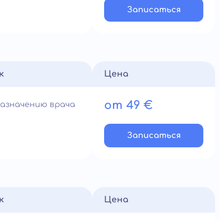
Записатьcя
к
Цена
от 49 €
назначению врача
Записатьcя
к
Цена