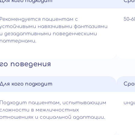
Для кого подходит
Сро
Рекомендуется пациентам с
50–
устойчивыми навязчивыми фантазиями
и дезадаптивными поведенческими
паттернами.
го поведения
Для кого подходит
Сро
Подходит пациентам, испытывающим
инд
сложности в межличностных
отношениях и социальной адаптации.