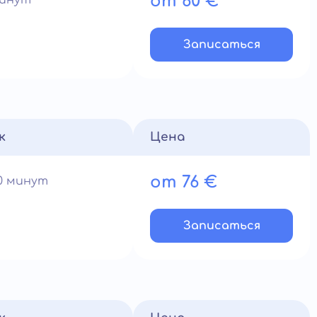
от 60 €
минут
Записатьcя
к
Цена
от 76 €
90 минут
Записатьcя