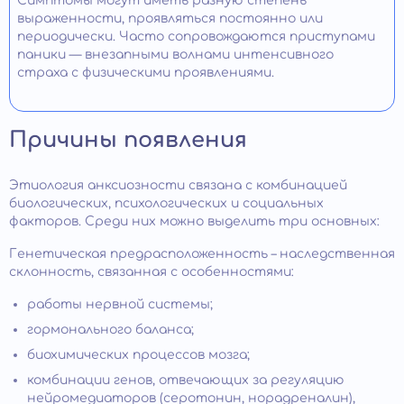
Симптомы могут иметь разную степень
выраженности, проявляться постоянно или
периодически. Часто сопровождаются приступами
паники — внезапными волнами интенсивного
страха с физическими проявлениями.
Причины появления
Этиология анксиозности связана с комбинацией
биологических, психологических и социальных
факторов. Среди них можно выделить три основных:
Генетическая предрасположенность – наследственная
склонность, связанная с особенностями:
работы нервной системы;
гормонального баланса;
биохимических процессов мозга;
комбинации генов, отвечающих за регуляцию
нейромедиаторов (серотонин, норадреналин),