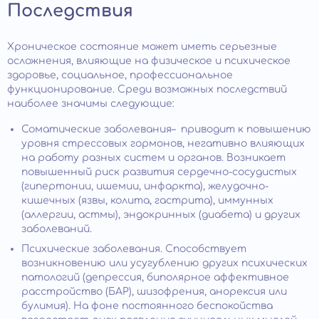
Последствия
Хроническое состояние может иметь серьезные
осложнения, влияющие на физическое и психическое
здоровье, социальное, профессиональное
функционирование. Среди возможных последствий
наиболее значимы следующие:
Соматические заболевания– приводит к повышению
уровня стрессовых гормонов, негативно влияющих
на работу разных систем и органов. Возникает
повышенный риск развития сердечно-сосудистых
(гипертонии, ишемии, инфаркта), желудочно-
кишечных (язвы, колита, гастрита), иммунных
(аллергии, астмы), эндокринных (диабета) и других
заболеваний.
Психические заболевания. Способствует
возникновению или усугублению других психических
патологий (депрессия, биполярное аффективное
расстройство (БАР), шизофрения, анорексия или
булимия). На фоне постоянного беспокойства