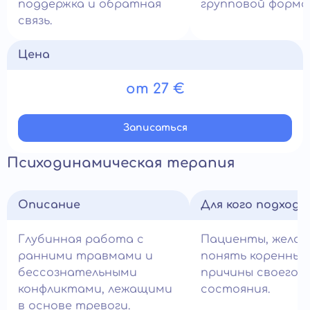
поддержка и обратная
групповой форма
связь.
Цена
от 27 €
Записатьcя
Психодинамическая терапия
Описание
Для кого подход
Глубинная работа с
Пациенты, жела
ранними травмами и
понять коренные
бессознательными
причины своего
конфликтами, лежащими
состояния.
в основе тревоги.