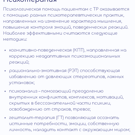
Психологическая помощь пациентам с ТР оказывается
с помощью разных психотерапевтических практик,
направленных на изменение характера мышления,
повышение контроля эмоций, поведенческих реакций.
Наиболее эффективными считаются следующие
методики:
когнитивно-поведенческая (КПТ), направленная на
коррекцию неадаптивных психоэмоциональных
реакций;
рационально-эмотивная (РЭТ) способствующая
избавлению от довлеющих стереотипов, ложных
установок;
психоанализ – помогающий преодолению
внутренних конфликтов, комплексов, мотиваций,
скрытых в бессознательной части психики,
освобождению от страхов, тревог;
гештальт-терапия (ГТ) позволяющая осознать
истинные потребности, эмоции, собственную
личность, наладить контакт с окружающим миром;