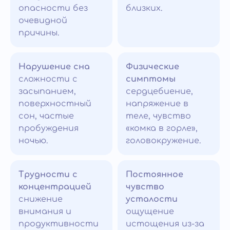
опасности без
близких.
очевидной
причины.
Нарушение сна
Физические
сложности с
симптомы
засыпанием,
сердцебиение,
поверхностный
напряжение в
сон, частые
теле, чувство
пробуждения
«комка в горле»,
ночью.
головокружение.
Трудности с
Постоянное
концентрацией
чувство
снижение
усталости
внимания и
ощущение
продуктивности
истощения из-за