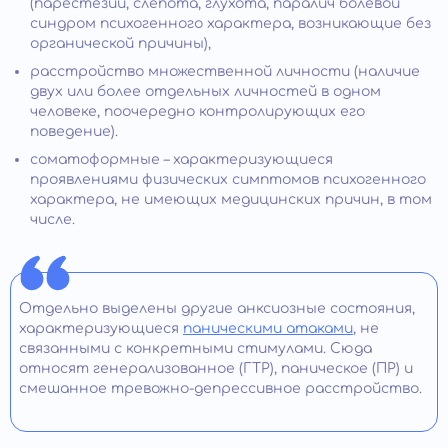
(парестезии, слепота, глухота, паралич болевой
синдром психогенного характера, возникающие без
органической причины),
расстройство множественной личности (наличие
двух или более отдельных личностей в одном
человеке, поочередно контролирующих его
поведение).
соматоформные – характеризующиеся
проявлениями физических симптомов психогенного
характера, не имеющих медицинских причин, в том
числе.
Отдельно выделены другие анксиозные состояния,
характеризующиеся
паническими атаками
, не
связанными с конкретными стимулами. Сюда
относят генерализованное (ГТР), паническое (ПР) и
смешанное тревожно-депрессивное расстройство.