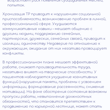
возрастает риск появления суицидальных мыслей,
попыток.
Хронизация ТР приводит к нарушениям социальной
приспособляемости, возникновению проблем в личной,
профессиональной сфере. Ухудшаются
коммуникативные навыки – мешает общению с
другими людьми, поддержанию семейных,
партнерских, дружеских, семейных связей, приводит к
изоляции, одиночеству. Недоверие по отношению к
окружающим, ожидание от них негатива провоцирует
конфликты.
В профессиональном плане мешает эффективной
работе, снижает производительность труда,
негативно влияет на творческие способности. У
пациентов наблюдается ухудшение когнитивных
функций (нарушения памяти, проблемы с усвоением
информации, формирование рассеянности, снижение
мотивации). На фоне обострения состояния возможны
пропуски работы, невыполнение должностных
обязанностей, что становится препятствием к
продвижению по карьерной лестнице, может стать