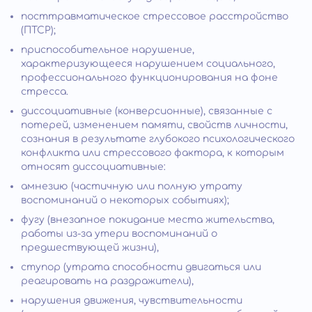
посттравматическое стрессовое расстройство
(ПТСР);
приспособительное нарушение,
характеризующееся нарушением социального,
профессионального функционирования на фоне
стресса.
диссоциативные (конверсионные), связанные с
потерей, изменением памяти, свойств личности,
сознания в результате глубокого психологического
конфликта или стрессового фактора, к которым
относят диссоциативные:
амнезию (частичную или полную утрату
воспоминаний о некоторых событиях);
фугу (внезапное покидание места жительства,
работы из-за утери воспоминаний о
предшествующей жизни),
ступор (утрата способности двигаться или
реагировать на раздражители),
нарушения движения, чувствительности