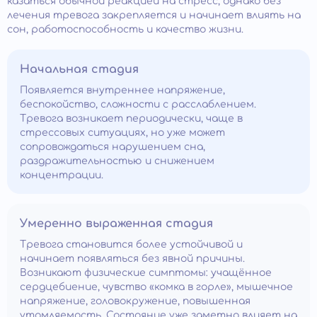
казаться обычной реакцией на стресс, однако без
лечения тревога закрепляется и начинает влиять на
сон, работоспособность и качество жизни.
Начальная стадия
Появляется внутреннее напряжение,
беспокойство, сложности с расслаблением.
Тревога возникает периодически, чаще в
стрессовых ситуациях, но уже может
сопровождаться нарушением сна,
раздражительностью и снижением
концентрации.
Умеренно выраженная стадия
Тревога становится более устойчивой и
начинает появляться без явной причины.
Возникают физические симптомы: учащённое
сердцебиение, чувство «комка в горле», мышечное
напряжение, головокружение, повышенная
утомляемость. Состояние уже заметно влияет на