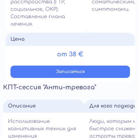
расстройства (ГТР,
соматическими
социальное, ОКР).
симптомами.
Составление плана
лечения.
Цена
от 38 €
Записатьcя
КПТ-сессия "Анти-тревога"
Описание
Для кого подход
Использование
Люди, которым н
когнитивных техник для
быстрое снижен
изменения
остроты тревож