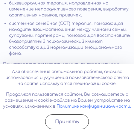
бихевиоральная терапия, направленная на
изменение непродуктивного поведения, выработку
адаптивных навыков, привычек;
системная семейная (ССТ) терапия, помогающая
наладить взаимоотношения между членами семьи,
супругами, партнерами, помогающая восстановить
благоприятный психологический климат
способствующий нормализации эмоционального
фона.
Психотерапия помогает научиться справляться с
тревожными ситуациями, применяя разные
Для обеспечения оптимальной работы, анализа
стратегии релаксации, экспозиции, проблемного
использования и улучшения пользовательского опыта
решения. Занятия проводятся индивидуально или в
на сайте используются технологии cookie.
группе, в зависимости от потребностей и
предпочтений больного. Возможно параллельное
Продолжая пользоваться сайтом, Вы соглашаетесь с
применение нескольких практик.
размещением cookie-файлов на Вашем устройстве на
условиях, изложенных в
Политике конфиденциальности.
Фармакотерапия
Принять
Для купирования симптомов, усиления эффекта
Записатьcя
Позвонить
психотерапевтического лечения могут быть
назначены: