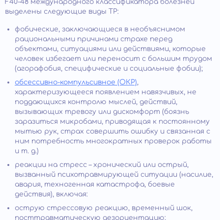
F40-48 международного классификатора болезней
выделены следующие виды ТР:
фобические, заключающиеся в необъяснимом
рациональными причинами страхе перед
объектами, ситуациями или действиями, которые
человек избегает или переносит с большим трудом
(агорафобия, специфические и социальные фобии);
обсессивно-компульсивное (ОКР)
,
характеризующееся появлением навязчивых, не
поддающихся контролю мыслей, действий,
вызывающих тревогу или дискомфорт (боязнь
заразиться микробами, приводящая к постоянному
мытью рук, страх совершить ошибку и связанная с
ним потребность многократных проверок работы
и т. д.)
реакции на стресс – хронический или острый,
вызванный психотравмирующей ситуации (насилие,
авария, техногенная катастрофа, боевые
действия), включая:
острую стрессовую реакцию, временный шок,
посттравматическую дезориентацию;