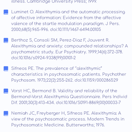
illness. Cambridge University Press; 1999.
Luminet O. Alexithymia and the automatic processing
of affective information: Evidence from the affective
valence of the startle modulation paradigm. J Pers.
2000;68(5):965-996. doi:10.1111/1467-6494.00105
Berthoz S, Consoli SM, Perez-Diaz F, Jouvent R.
Alexithymia and anxiety: compounded relationships? A
psychometric study. Eur Psychiatry. 1999;14(6):372-378.
doi:10.1016/s0924-9338(99)00101-2
Sifneos PE. The prevalence of ‘‘alexithymic’’
characteristics in psychosomatic patients. Psychother
Psychosom. 1973;22(2):255-262. doi:10.1159/000286529
Vorst HC, Bermond B. Validity and reliability of the
Bermond-Vorst Alexithymia Questionnaire. Pers Individ
Dif. 2001;30(3):413-434. doi:10.1016/S0191-8869(00)00033-7
Nemiah JC, Freyberger H, Sifneos PE. Alexithymia: A
view of the psychosomatic process. Modern Trends in
Psychosomatic Medicine. Butterworths; 1976.