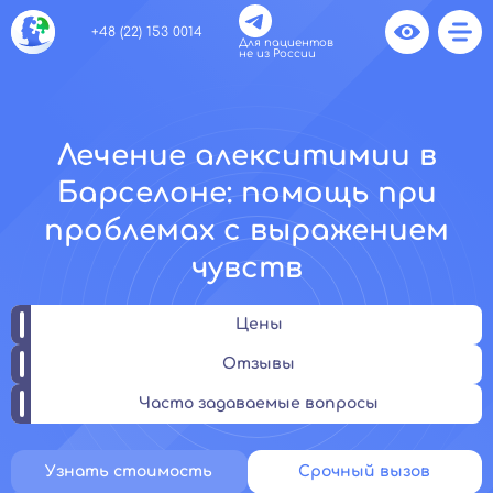
+48 (22) 153 0014
Для пациентов
не из России
Лечение алекситимии в
Барселоне: помощь при
проблемах с выражением
чувств
Цены
Отзывы
Часто задаваемые вопросы
Узнать стоимость
Срочный вызов