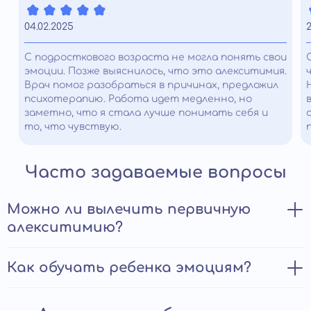
04.02.2025
С подросткового возраста не могла понять свои
эмоции. Позже выяснилось, что это алекситимия.
Врач помог разобраться в причинах, предложил
психотерапию. Работа идет медленно, но
заметно, что я стала лучше понимать себя и
то, что чувствую.
Часто задаваемые вопросы
Можно ли вылечить первичную
алекситимию?
В настоящее время не существует специфических
Как обучать ребенка эмоциям?
медикаментозных лекарственных препаратов для
лечения алекситимии, но психотерапия может быть
Обучение ребенка эмоциям является важным
очень эффективной в помощи людям, страдающим от