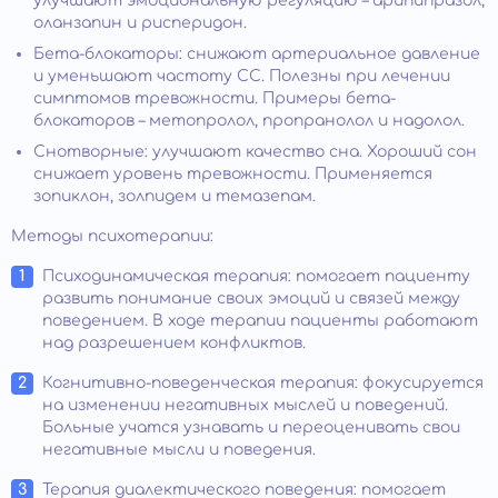
улучшают эмоциональную регуляцию – арипипразол,
оланзапин и рисперидон.
Бета-блокаторы: снижают артериальное давление
и уменьшают частоту СС. Полезны при лечении
симптомов тревожности. Примеры бета-
блокаторов – метопролол, пропранолол и надолол.
Снотворные: улучшают качество сна. Хороший сон
снижает уровень тревожности. Применяется
зопиклон, золпидем и темазепам.
Методы психотерапии:
Психодинамическая терапия: помогает пациенту
развить понимание своих эмоций и связей между
поведением. В ходе терапии пациенты работают
над разрешением конфликтов.
Когнитивно-поведенческая терапия: фокусируется
на изменении негативных мыслей и поведений.
Больные учатся узнавать и переоценивать свои
негативные мысли и поведения.
Терапия диалектического поведения: помогает