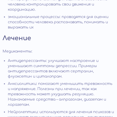
человека контролировать свои движения и
координацию.
эмоциональные процессы: проводятся для оценки
способности человека распознавать, понимать и
выражать их
Лечение
Медикаменты:
Антидепрессанты: улучшают настроение и
уменьшают симптомы депрессии. Примеры
антидепрессантов включают сертралин,
флуоксетин и циталопрам.
Анксиолитики: помогают уменьшить тревожность
и напряжение. Полезны при лечении, так как
тревожность может ухудшать регуляцию.
Назначаемые средства – алпразолам, диазепам и
лоразепам.
Нейролептики: используются для лечения психозов и