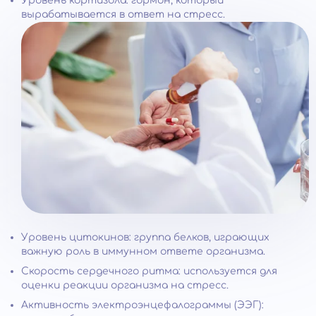
Уровень кортизола: гормон, который
вырабатывается в ответ на стресс.
Уровень цитокинов: группа белков, играющих
важную роль в иммунном ответе организма.
Скорость сердечного ритма: используется для
оценки реакции организма на стресс.
Активность электроэнцефалограммы (ЭЭГ):