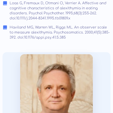
Loas G, Fremaux D, Otmani O, Verrier A. Affective and
cognitive characteristics of alexithymia in eating
disorders. Psychol Psychother. 1995;68(3):255-262.
doi:10.1111/j.2044-8341.1995.tb01809.x
Haviland MG, Warren WL, Riggs ML. An observer scale
to measure alexithymia. Psychosomatics. 2000;41(5):385-
392. doi:10.1176/appi.psy.41.5.385