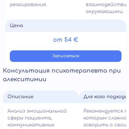
реагирования.
взаимодействие
окружающими.
Цена
от 54 €
Записатьcя
Консультация психотерапевта при
алекситимии
Описание
Для кого подход
Анализ эмоциональной
Рекомендуется л
сферы пациента,
которым сложно
коммуникативных
говорить о своих