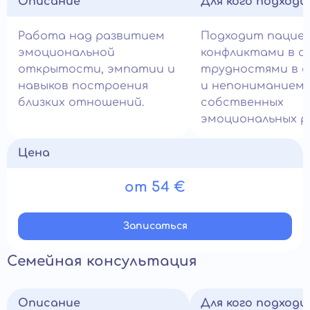
Описание
Для кого подход
Работа над развитием
Подходит пацие
эмоциональной
конфликтами в се
открытости, эмпатии и
трудностями в 
навыков построения
и непониманием
близких отношений.
собственных
эмоциональных р
Цена
от 54 €
Записатьcя
Семейная консультация
Описание
Для кого подход