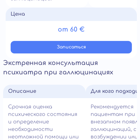
Цена
от 60 €
Записатьcя
Экстренная консультация
психиатра при галлюцинациях
Описание
Для кого подход
Срочная оценка
Рекомендуется
психического состояния
пациентам при
и определение
внезапном появл
необходимости
галлюцинаций, ст
неотложной помощи или
возбуждении или