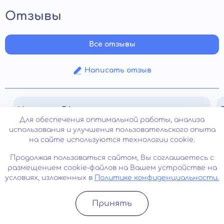
Отзывы
Все отзывы
Написать отзыв
Наталья, 56 лет
Для обеспечения оптимальной работы, анализа
использования и улучшения пользовательского опыта
24.06.2025
0
на сайте используются технологии cookie.
У папы после инсульта и восстановления
Продолжая пользоваться сайтом, Вы соглашаетесь с
появились галлюцинации: он видел
размещением cookie-файлов на Вашем устройстве на
несуществующих людей в комнате и сильно
условиях, изложенных в
Политике конфиденциальности.
нервничал. Мы боялись, что это навсегда, но
невролог направил к психиатру, и все оказалось
Принять
поправимо. Подобрали лечение, аккуратно
Записатьcя
Позвонить
совместив с основной терапией, регулярно