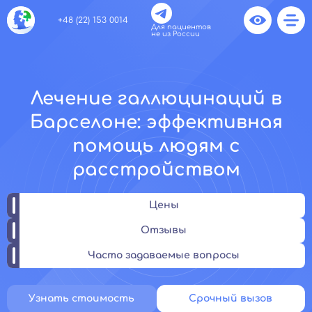
+48 (22) 153 0014
Для пациентов
не из России
Лечение галлюцинаций в
Барселоне: эффективная
помощь людям с
расстройством
Цены
Отзывы
Часто задаваемые вопросы
Узнать стоимость
Срочный вызов