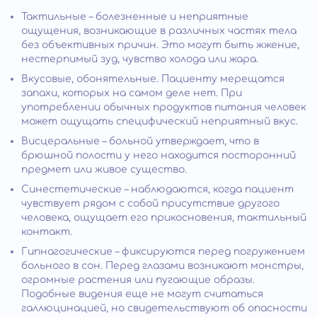
Тактильные – болезненные и неприятные
ощущения, возникающие в различных частях тела
без объективных причин. Это могут быть жжение,
нестерпимый зуд, чувство холода или жара.
Вкусовые, обонятельные. Пациенту мерещатся
запахи, которых на самом деле нет. При
употреблении обычных продуктов питания человек
может ощущать специфический неприятный вкус.
Висцеральные – больной утверждает, что в
брюшной полости у него находится посторонний
предмет или живое существо.
Синестетические – наблюдаются, когда пациент
чувствует рядом с собой присутствие другого
человека, ощущает его прикосновения, тактильный
контакт.
Гипнагогические – фиксируются перед погружением
больного в сон. Перед глазами возникают монстры,
огромные растения или пугающие образы.
Подобные видения еще не могут считаться
галлюцинацией, но свидетельствуют об опасности