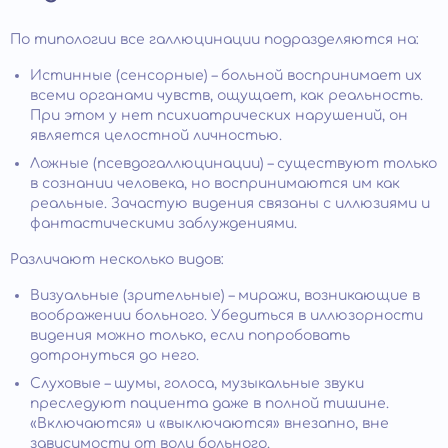
По типологии все галлюцинации подразделяются на:
Истинные (сенсорные) – больной воспринимает их
всеми органами чувств, ощущает, как реальность.
При этом у нет психиатрических нарушений, он
является целостной личностью.
Ложные (псевдогаллюцинации) – существуют только
в сознании человека, но воспринимаются им как
реальные. Зачастую видения связаны с иллюзиями и
фантастическими заблуждениями.
Различают несколько видов:
Визуальные (зрительные) – миражи, возникающие в
воображении больного. Убедиться в иллюзорности
видения можно только, если попробовать
дотронуться до него.
Слуховые – шумы, голоса, музыкальные звуки
преследуют пациента даже в полной тишине.
«Включаются» и «выключаются» внезапно, вне
зависимости от воли больного.