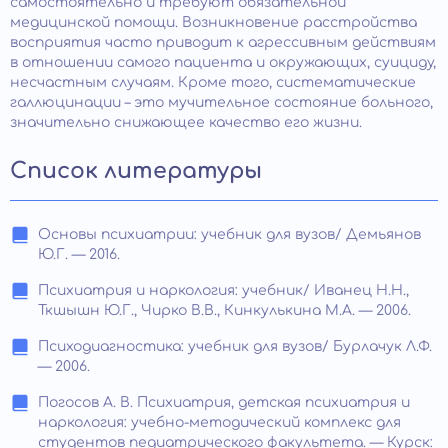
самостоятельно и требуют обязательной
медицинской помощи. Возникновение расстройства
восприятия часто приводит к агрессивным действиям
в отношении самого пациента и окружающих, суициду,
несчастным случаям. Кроме того, систематические
галлюцинации – это мучительное состояние больного,
значительно снижающее качество его жизни.
Список литературы
Основы психиатрии: учебник для вузов/ Демьянов
Ю.Г. — 2016.
Психиатрия и наркология: учебник/ Иванец Н.Н.,
Ткшышн Ю.Г., Чирко В.В., Кинкулькина М.А. — 2006.
Психодиагностика: учебник для вузов/ Бурлачук Л.Ф.
— 2006.
Погосов А. В. Психиатрия, детская психиатрия и
наркология: учебно-методический комплекс для
студентов педиатрического факультета. — Курск: