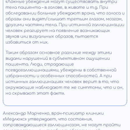
«Ложные убеждения могут существовать внутри
тела пациента – в голове, в животе и т.д. При
обследовании больные убеждают врача, что голоса и
образы они видят/слышат третьим глазом, мозгом,
другими частями тела. При истинной галлюцинации
человек реагирует на появление возникающих
звуков или визуальных образов, пытается
избавиться от них.
Таким образом основное различие между этими
видами нарушений в субъективном ощущении
пациента. Люди, страдающие
псевдогаллюцинациями, убеждены в собственной
избранности и особенных способностей. А при
истинных галлюцинациях человек верит в то, что
окружающие наблюдают те же симптомы, что и он,
но скрывают этот факт».
Александр Марченко, врач-психиатр клиники
«Медлюкс» утверждает, что состояния,
сопровождающиеся галлюцинозом, не могут пройти