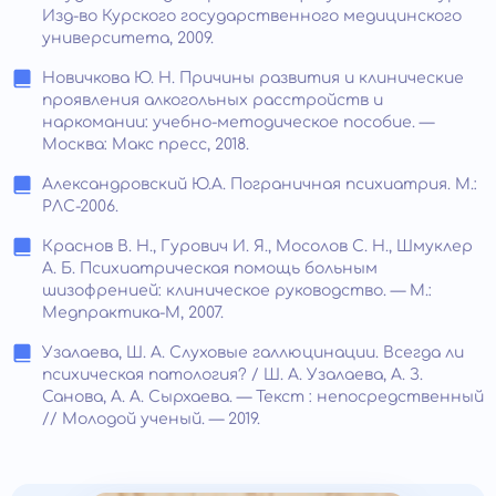
Изд-во Курского государственного медицинского
университета, 2009.
Новичкова Ю. Н. Причины развития и клинические
проявления алкогольных расстройств и
наркомании: учебно-методическое пособие. —
Москва: Макс пресс, 2018.
Александровский Ю.А. Пограничная психиатрия. М.:
РЛС-2006.
Краснов В. Н., Гурович И. Я., Мосолов С. Н., Шмуклер
А. Б. Психиатрическая помощь больным
шизофренией: клиническое руководство. — М.:
Медпрактика-М, 2007.
Узалаева, Ш. А. Слуховые галлюцинации. Всегда ли
психическая патология? / Ш. А. Узалаева, А. З.
Санова, А. А. Сырхаева. — Текст : непосредственный
// Молодой ученый. — 2019.