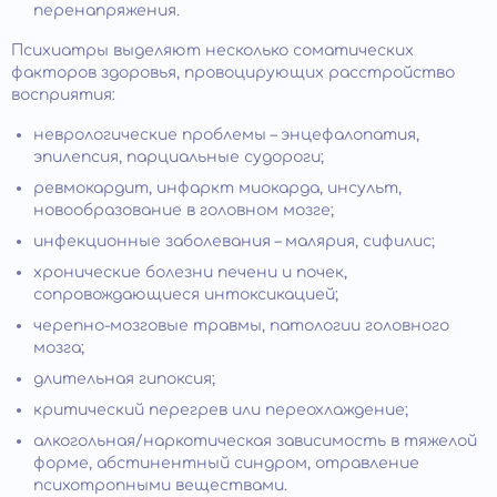
перенапряжения.
Психиатры выделяют несколько соматических
факторов здоровья, провоцирующих расстройство
восприятия:
неврологические проблемы – энцефалопатия,
эпилепсия, парциальные судороги;
ревмокардит, инфаркт миокарда, инсульт,
новообразование в головном мозге;
инфекционные заболевания – малярия, сифилис;
хронические болезни печени и почек,
сопровождающиеся интоксикацией;
черепно-мозговые травмы, патологии головного
мозга;
длительная гипоксия;
критический перегрев или переохлаждение;
алкогольная/наркотическая зависимость в тяжелой
форме, абстинентный синдром, отравление
психотропными веществами.