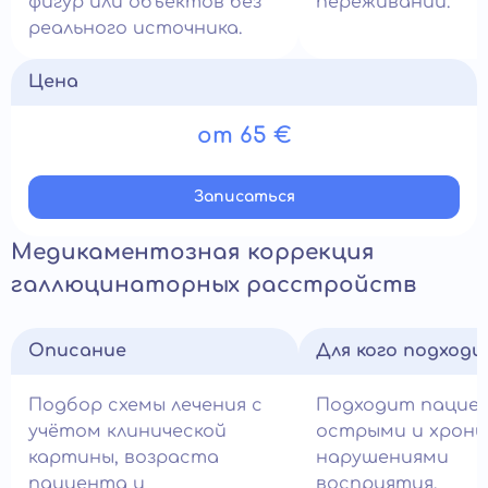
фигур или объектов без
переживаний.
реального источника.
Цена
от 65 €
Записатьcя
Медикаментозная коррекция
галлюцинаторных расстройств
Описание
Для кого подход
Подбор схемы лечения с
Подходит пацие
учётом клинической
острыми и хрони
картины, возраста
нарушениями
пациента и
восприятия.