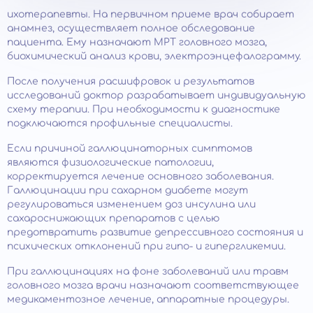
ихотерапевты. На первичном приеме врач собирает
анамнез, осуществляет полное обследование
пациента. Ему назначают МРТ головного мозга,
биохимический анализ крови, электроэнцефалограмму.
После получения расшифровок и результатов
исследований доктор разрабатывает индивидуальную
схему терапии. При необходимости к диагностике
подключаются профильные специалисты.
Если причиной галлюцинаторных симптомов
являются физиологические патологии,
корректируется лечение основного заболевания.
Галлюцинации при сахарном диабете могут
регулироваться изменением доз инсулина или
сахароснижающих препаратов с целью
предотвратить развитие депрессивного состояния и
психических отклонений при гипо- и гипергликемии.
При галлюцинациях на фоне заболеваний или травм
головного мозга врачи назначают соответствующее
медикаментозное лечение, аппаратные процедуры.