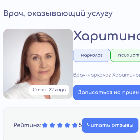
Врач, оказывающий услугу
Харитино
нарколог
психиат
Врач-нарколог Харитино
Стаж: 22 года
Записаться на прием
Рейтинг:
5
Читать отзывы