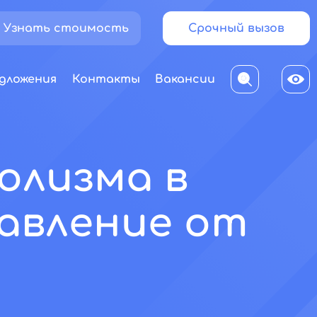
Узнать стоимость
Срочный вызов
дложения
Контакты
Вакансии
олизма в
бавление от