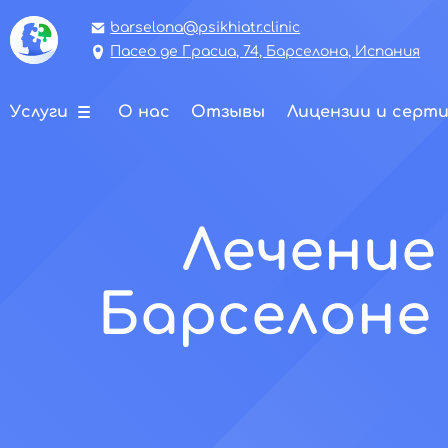
barselona@psikhiatr.clinic
Пасео де Грасиа, 74, Барселона, Испания
Услуги
О нас
Отзывы
Лицензии и серт
Лечение
Барселоне 