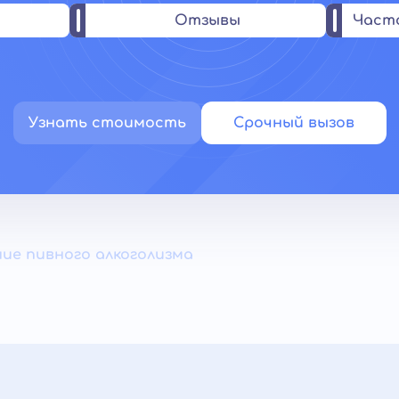
Отзывы
Част
Узнать стоимость
Срочный вызов
ние пивного алкоголизма