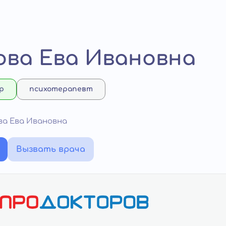
ва Ева Ивановна
р
психотерапевт
ва Ева Ивановна
Вызвать врача