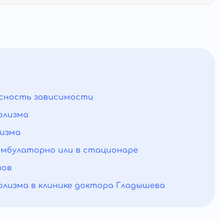
асность зависимости
олизма
лизма
 амбулаторно или в стационаре
вов
лизма в клинике доктора Гладышева