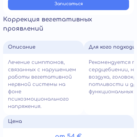
Записатьcя
Коррекция вегетативных
проявлений
Описание
Для кого подход
Лечение симптомов,
Рекомендуется п
связанных с нарушением
сердцебиении, н
работы вегетативной
воздуха, головок
нервной системы на
потливости и др
фоне
функциональных 
психоэмоционального
напряжения.
Цена
от 54 €