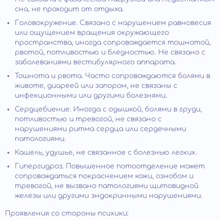
сна, не проходит от отдыха.
Головокружение. Связано с нарушением равновесия
или ощущением вращения окружающего
пространства, иногда сопровождается тошнотой,
рвотой, потливостью и бледностью. Не связано с
заболеваниями вестибулярного аппарата.
Тошнота и рвота. Часто сопровождаются болями в
животе, диареей или запором, не связаны с
инфекционными или другими болезнями.
Сердцебиение. Иногда с одышкой, болями в груди,
потливостью и тревогой, не связано с
нарушениями ритма сердца или сердечными
патологиями.
Кашель, удушье, не связанное с болезнью легких.
Гипергидроз. Повышенное потоотделение может
сопровождаться покраснением кожи, ознобом и
тревогой, не вызвано патологиями щитовидной
железы или другими эндокринными нарушениями.
Проявления со стороны психики: