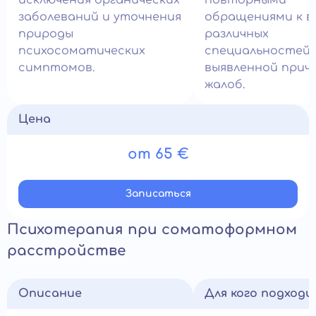
исключения органических
повторными
заболеваний и уточнения
обращениями к в
природы
различных
психосоматических
специальностей 
симптомов.
выявленной прич
жалоб.
Цена
от 65 €
Записатьcя
Психотерапия при соматоформном
расстройстве
Описание
Для кого подход