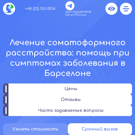
+48 (22) 153 0014
Для пациентов
не из России
Лечение соматоформного
расстройства: помощь при
симптомах заболевания в
Барселоне
Цены
Отзывы
Часто задаваемые вопросы
Узнать стоимость
Срочный вызов