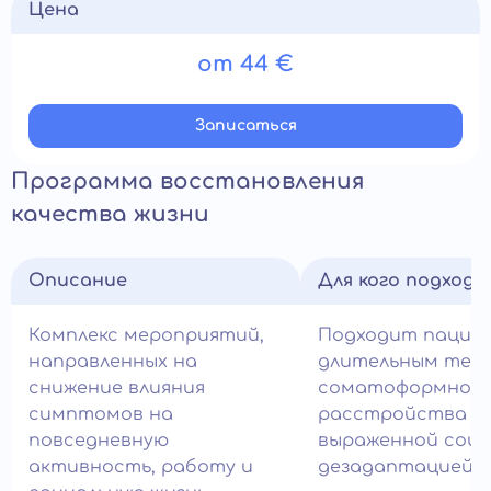
Цена
от 44 €
Записатьcя
Программа восстановления
качества жизни
Описание
Для кого подход
Комплекс мероприятий,
Подходит пацие
направленных на
длительным теч
снижение влияния
соматоформног
симптомов на
расстройства и
повседневную
выраженной соци
активность, работу и
дезадаптацией.