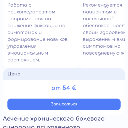
Работа с
Рекомендуется
психотерапевтом,
пациентам с
направленная на
постоянной
снижение фиксации на
обеспокоенност
симптомах и
своим здоровьем
формирование навыков
выраженным вли
управления
симптомов на
эмоциональным
повседневную жи
состоянием.
Цена
от 54 €
Записатьcя
Лечение хронического болевого
синдрома психогенного