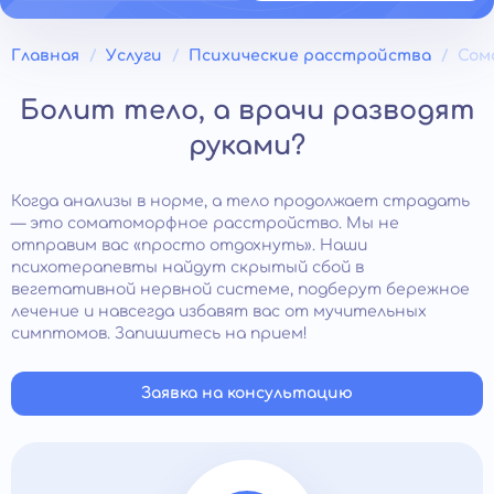
Главная
Услуги
Психические расстройства
Сом
Болит тело, а врачи разводят
руками?
Когда анализы в норме, а тело продолжает страдать
— это соматоморфное расстройство. Мы не
отправим вас «просто отдохнуть». Наши
психотерапевты найдут скрытый сбой в
вегетативной нервной системе, подберут бережное
лечение и навсегда избавят вас от мучительных
симптомов. Запишитесь на прием!
Заявка на консультацию