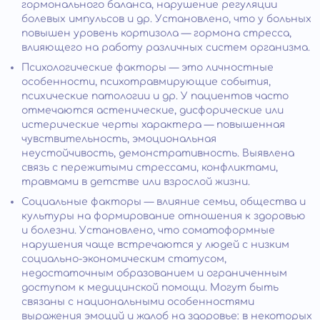
гормонального баланса, нарушение регуляции
болевых импульсов и др. Установлено, что у больных
повышен уровень кортизола — гормона стресса,
влияющего на работу различных систем организма.
Психологические факторы — это личностные
особенности, психотравмирующие события,
психические патологии и др. У пациентов часто
отмечаются астенические, дисфорические или
истерические черты характера — повышенная
чувствительность, эмоциональная
неустойчивость, демонстративность. Выявлена
связь с пережитыми стрессами, конфликтами,
травмами в детстве или взрослой жизни.
Социальные факторы — влияние семьи, общества и
культуры на формирование отношения к здоровью
и болезни. Установлено, что соматоформные
нарушения чаще встречаются у людей с низким
социально-экономическим статусом,
недостаточным образованием и ограниченным
доступом к медицинской помощи. Могут быть
связаны с национальными особенностями
выражения эмоций и жалоб на здоровье: в некоторых