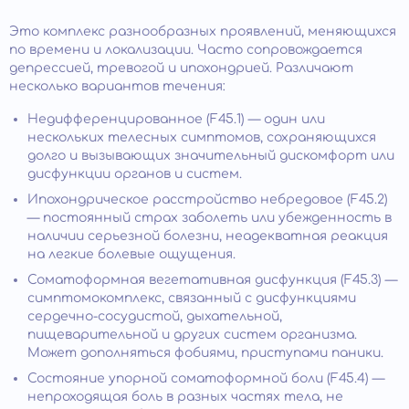
Это комплекс разнообразных проявлений, меняющихся
по времени и локализации. Часто сопровождается
депрессией, тревогой и ипохондрией. Различают
несколько вариантов течения:
Недифференцированное (F45.1) — один или
нескольких телесных симптомов, сохраняющихся
долго и вызывающих значительный дискомфорт или
дисфункции органов и систем.
Ипохондрическое расстройство небредовое (F45.2)
— постоянный страх заболеть или убежденность в
наличии серьезной болезни, неадекватная реакция
на легкие болевые ощущения.
Соматоформная вегетативная дисфункция (F45.3) —
симптомокомплекс, связанный с дисфункциями
сердечно-сосудистой, дыхательной,
пищеварительной и других систем организма.
Может дополняться фобиями, приступами паники.
Состояние упорной соматоформной боли (F45.4) —
непроходящая боль в разных частях тела, не