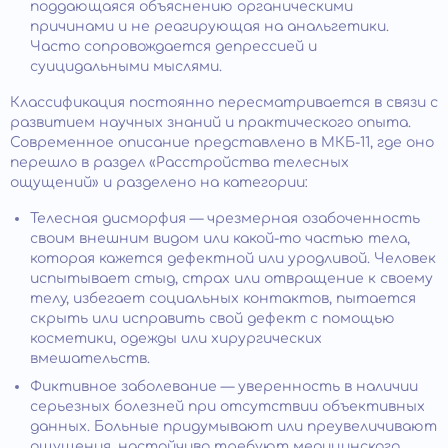
поддающаяся объяснению органическими
причинами и не реагирующая на анальгетики.
Часто сопровождается депрессией и
суицидальными мыслями.
Классификация постоянно пересматривается в связи с
развитием научных знаний и практического опыта.
Современное описание представлено в МКБ-11, где оно
перешло в раздел «Расстройства телесных
ощущений» и разделено на категории:
Телесная дисморфия — чрезмерная озабоченность
своим внешним видом или какой-то частью тела,
которая кажется дефектной или уродливой. Человек
испытывает стыд, страх или отвращение к своему
телу, избегает социальных контактов, пытается
скрыть или исправить свой дефект с помощью
косметики, одежды или хирургических
вмешательств.
Фиктивное заболевание — уверенность в наличии
серьезных болезней при отсутствии объективных
данных. Больные придумывают или преувеличивают
ощущения, настойчиво требуют медицинского