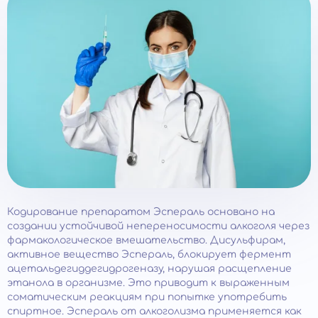
Кодирование препаратом Эспераль основано на
создании устойчивой непереносимости алкоголя через
фармакологическое вмешательство. Дисульфирам,
активное вещество Эспераль, блокирует фермент
ацетальдегиддегидрогеназу, нарушая расщепление
этанола в организме. Это приводит к выраженным
соматическим реакциям при попытке употребить
спиртное. Эспераль от алкоголизма применяется как