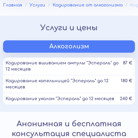
Главная
Услуги
Кодирование от алкоголизма
Ко
Услуги и цены
Алкоголизм
Кодирование вшиванием ампулы "Эспераль" до
87 €
12 месяцев
Кодирование капельницей "Эспераль" до 12
180 €
месяцев
Кодирование уколом "Эспераль" до 12 месяцев
240 €
Анонимная и бесплатная
консультация специалиста