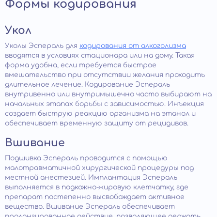
Формы кодирования
Укол
Уколы Эспераль для
кодирования от алкоголизма
вводятся в условиях стационара или на дому. Такая
форма удобна, если требуется быстрое
вмешательство при отсутствии желания проходить
длительное лечение. Кодирование Эспераль
внутривенно или внутримышечно часто выбирают на
начальных этапах борьбы с зависимостью. Инъекция
создает быструю реакцию организма на этанол и
обеспечивает временную защиту от рецидивов.
Вшивание
Подшивка Эспераль проводится с помощью
малотравматичной хирургической процедуры под
местной анестезией. Имплантация Эспераль
выполняется в подкожно-жировую клетчатку, где
препарат постепенно высвобождает активное
вещество. Вшивание Эспераль обеспечивает
пролонгированное действие, позволяющее держать