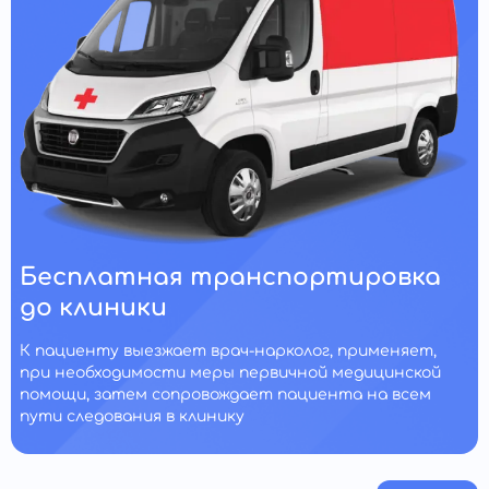
Бесплатная транспортировка
до клиники
К пациенту выезжает врач-нарколог, применяет,
при необходимости меры первичной медицинской
помощи, затем сопровождает пациента на всем
пути следования в клинику