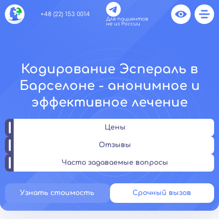
+48 (22) 153 0014
Для пациентов
не из России
Кодирование Эспераль в
Барселоне - анонимное и
эффективное лечение
Цены
Отзывы
Часто задаваемые вопросы
Узнать стоимость
Срочный вызов