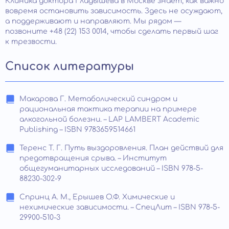
Клиника доктора Гладышева в Москве знает, как важно
вовремя остановить зависимость. Здесь не осуждают,
а поддерживают и направляют. Мы рядом —
позвоните +48 (22) 153 0014, чтобы сделать первый шаг
к трезвости.
Список литературы
Макарова Г. Метаболический синдром и
рациональная тактика терапии на примере
алкогольной болезни. – LAP LAMBERT Academic
Publishing – ISBN 9783659514661
Теренс Т. Г. Путь выздоровления. План действий для
предотвращения срыва. – Институт
общегуманитарных исследований – ISBN 978-5-
88230-302-9
Спринц А. М., Ерышев О.Ф. Химические и
нехимические зависимости. – СпецЛит – ISBN 978-5-
29900-510-3