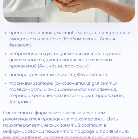
препараты лития для стабилизации настроения и
эмоционального фона (Карбамазепин, Лития
бензоат).
нейролептики для подавления высшей нервной
деятельности, купирования психотических
проявлений (Аминазин, Аромазин).
антидепрессанты (Золофт, Флуоксетин).
транквилизаторы (анксиолитики) для снятия
тревожности и эмоционального напряжения,
терапии хронической бессонницы (Гидроксизин,
Атаракс).
Совместно с фармакологическим лечением
рекомендуется проведение психотерапии. Цель
психотерапевтических занятий состоит в
информировании пациента о природе и проявлениях
его заболевания, оказании психологической поддержки