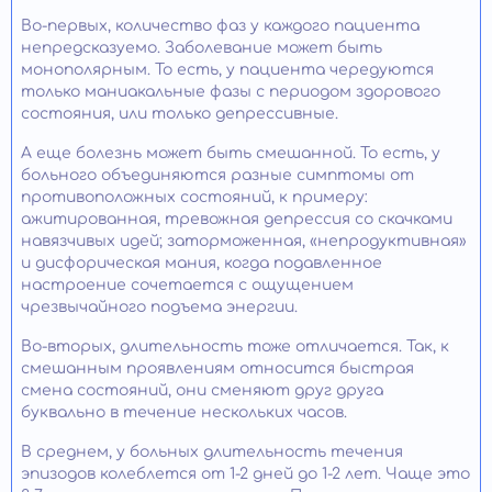
Во-первых, количество фаз у каждого пациента
непредсказуемо. Заболевание может быть
монополярным. То есть, у пациента чередуются
только маниакальные фазы с периодом здорового
состояния, или только депрессивные.
А еще болезнь может быть смешанной. То есть, у
больного объединяются разные симптомы от
противоположных состояний, к примеру:
ажитированная, тревожная депрессия со скачками
навязчивых идей; заторможенная, «непродуктивная»
и дисфорическая мания, когда подавленное
настроение сочетается с ощущением
чрезвычайного подъема энергии.
Во-вторых, длительность тоже отличается. Так, к
смешанным проявлениям относится быстрая
смена состояний, они сменяют друг друга
буквально в течение нескольких часов.
В среднем, у больных длительность течения
эпизодов колеблется от 1-2 дней до 1-2 лет. Чаще это