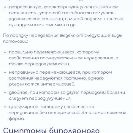
депрессивную, характеризующуюся снижением
активности, утратой способности получать
удовольствие от жизни, сильной подавленностью,
суицидальными мыслями и др.
По порядку чередования выделяют следующие виды
патологии:
правильно перемежающееся, которому
свойственно последовательное чередование, а
также периодов ремиссии.
неправильно перемежающееся, при котором
состояния чередуются хаотично, однако
разделяются интермиссией.
двойное, при котором за двумя периодами болезни
следует период улучшения.
циркулярное, которому свойственно
чередование без интермиссий. Это самая тяжелая
форма.
Симптомы биполярного