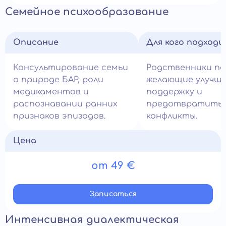
Семейное психообразование
Описание
Для кого подход
Консультирование семьи
Родственники па
о природе БАР, роли
желающие улучш
медикаментов и
поддержку и
распознавании ранних
предотвратить
признаков эпизодов.
конфликты.
Цена
от 49 €
Записатьcя
Интенсивная диалектическая