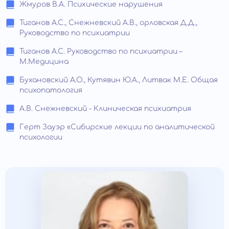
Жмуров В.А. Психические нарушения
Тиганов А.С., Снежневский А.В., орловская Д.Д.,
Руководство по психиатрии
Тиганов А.С. Руководство по психиатрии –
М.Медицина
Бухановский А.О., Кутявин Ю.А., Литвак М.Е. Общая
психопатология
А.В. Снежневский - Клиническая психиатрия
Герт Зауэр «Сибирские лекции по аналитической
психологии