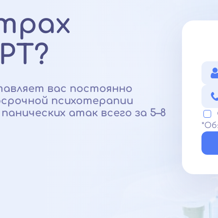
трах
РТ?
авляет вас постоянно
осрочной психотерапии
анических атак всего за 5–8
*Об