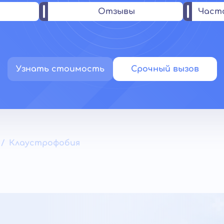
Отзывы
Част
Узнать стоимость
Срочный вызов
Клаустрофобия