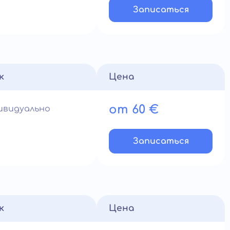
Записатьcя
к
Цена
от 60 €
ивидуально
Записатьcя
к
Цена