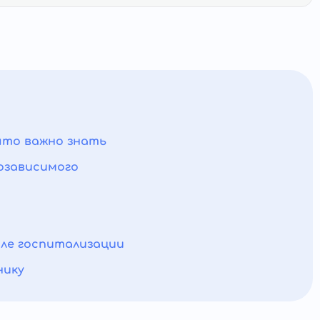
что важно знать
козависимого
сле госпитализации
нику