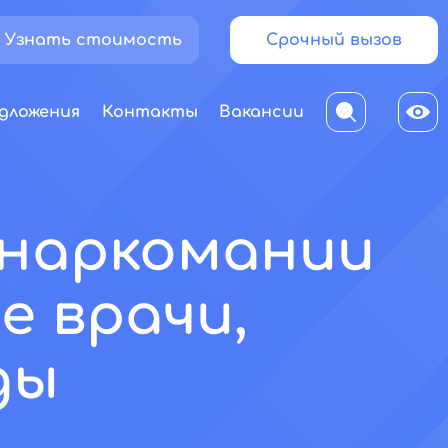
Узнать стоимость
Срочный вызов
дложения
Контакты
Вакансии
 наркомании
е врачи,
ды