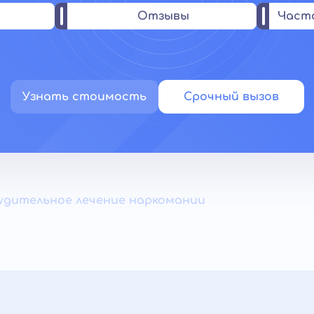
Отзывы
Част
Узнать стоимость
Срочный вызов
удительное лечение наркомании