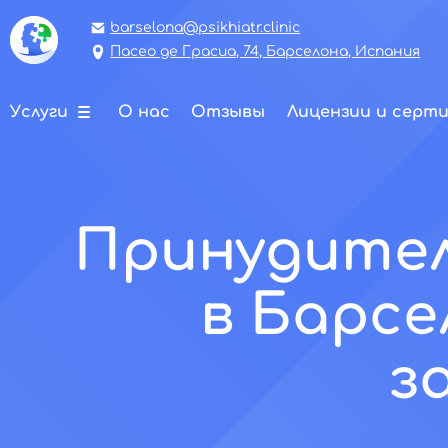
barselona@psikhiatr.clinic
Пасео де Грасиа, 74, Барселона, Испания
Услуги
О нас
Отзывы
Лицензии и серт
Принудител
в Барсе
з