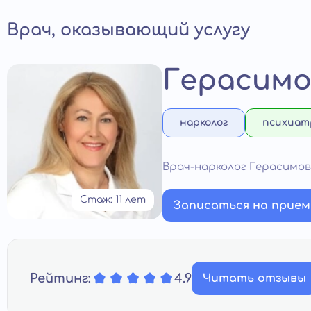
Врач, оказывающий услугу
Герасимо
нарколог
психиат
Врач-нарколог Герасимо
Стаж: 11 лет
Записаться на прием
Рейтинг:
4.9
Читать отзывы