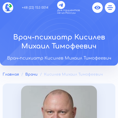
+48 (22) 153 0014
Для пациентов
не из России
Врач-психиатр Кисилев
Михаил Тимофеевич
Врач-психиатр Кисилев Михаил Тимофеевич
Главная
Врачи
Кисилев Михаил Тимофеевич