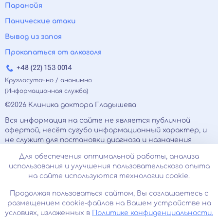
Паранойя
Панические атаки
Вывод из запоя
Прокапаться от алкоголя
+48 (22) 153 0014
Круглосуточно / анонимно
(Информационная служба)
©2026 Клиника доктора Гладышева
Вся информация на сайте не является публичной
офертой, несёт сугубо информационный характер, и
не служит для постановки диагноза и назначения
лечения.
Для обеспечения оптимальной работы, анализа
Есть противопоказания, необходимо
использования и улучшения пользовательского опыта
проконсультироваться с врачом. Консультационные
на сайте используются технологии cookie.
услуги, оказываемые по телефону, мессенджерам и в
соцсетях носят исключительно информационный
Продолжая пользоваться сайтом, Вы соглашаетесь с
характер и не являются медицинскими услугами.
размещением cookie-файлов на Вашем устройстве на
Оставаясь на сайте вы соглашаетесь на
условиях, изложенных в
Политике конфиденциальности.
использование cookies. 18+