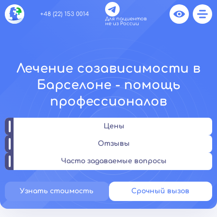
+48 (22) 153 0014
Для пациентов
не из России
Лечение созависимости в
Барселоне - помощь
профессионалов
Цены
Отзывы
Часто задаваемые вопросы
Узнать стоимость
Срочный вызов