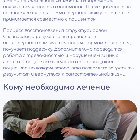
Уже на первом этапе снижается напряжение,
появляется ясность и понимание. После диагностики
составляется программа терапии, каждое решение
принимается совместно с пациентом.
Процесс восстановления структурирован.
Созависимый регулярно встречается с
психотерапевтом, учится новым формам поведения,
получает поддержку. Дополнительно проводится
работа с тревожностью и нарушением личных
границ. Специалисты клиники сопровождают
пациента на каждом этапе, это позволяет закрепить
результат и вернуться к самостоятельной жизни.
Кому необходимо лечение