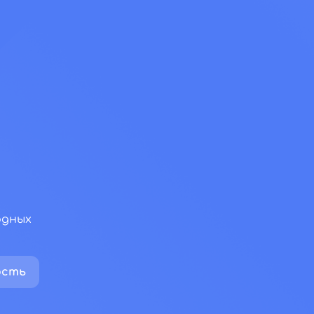
одных
ость