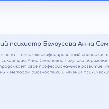
ий психиатр Белоусова Анна Се
еновна — высококвалифицированный специалист
психиатрии. Анна Семеновна получила образова
продолжает свое профессиональное развитие, уч
ным методам диагностики и лечения психически