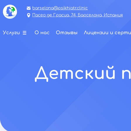
barselona@psikhiatr.clinic
Пасео де Грасиа, 74, Барселона, Испания
Услуги
О нас
Отзывы
Лицензии и серт
Детский п