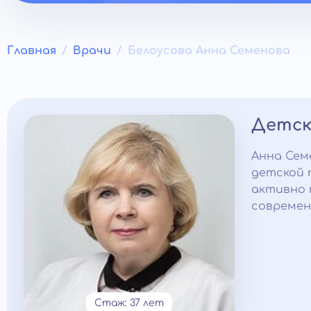
Главная
Врачи
Белоусова Анна Семенова
Детск
Анна Сем
детской 
активно 
современ
Стаж: 37 лет