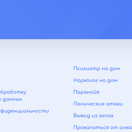
Психиатр на дом
Нарколог на дом
обработку
Паранойя
х данных
Панические атаки
нфиденциальности
Вывод из запоя
Прокапаться от алко