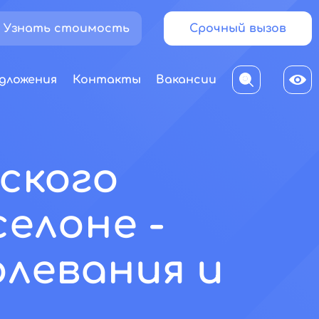
Узнать стоимость
Срочный вызов
дложения
Контакты
Вакансии
ского
елоне -
левания и