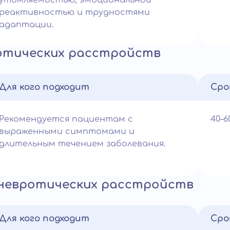
утомляемостью, эмоциональной
реактивностью и трудностями
адаптации.
отических расстройств
Для кого подходит
Сро
Рекомендуется пациентам с
40–
выраженными симптомами и
длительным течением заболевания.
 невротических расстройств
Для кого подходит
Сро