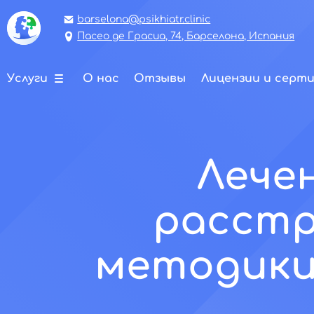
barselona@psikhiatr.clinic
Пасео де Грасиа, 74, Барселона, Испания
Услуги
О нас
Отзывы
Лицензии и серт
Лече
расстр
методики