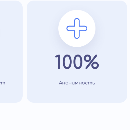
100%
ет
Анонимность