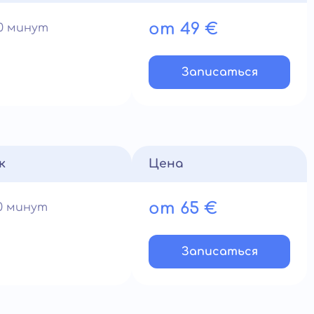
от 49 €
60 минут
Записатьcя
к
Цена
от 65 €
90 минут
Записатьcя