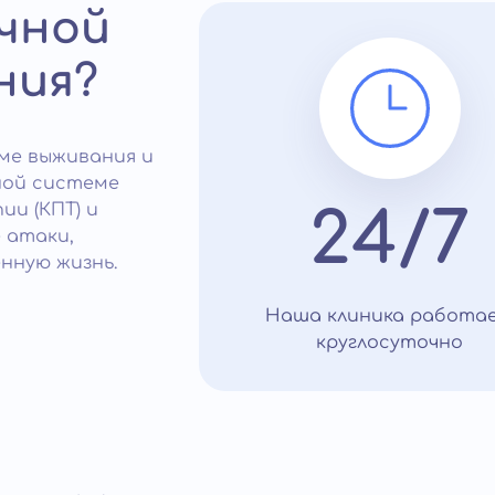
чной
ния?
ме выживания и
ной системе
и (КПТ) и
24/7
 атаки,
нную жизнь.
Наша клиника работа
круглосуточно