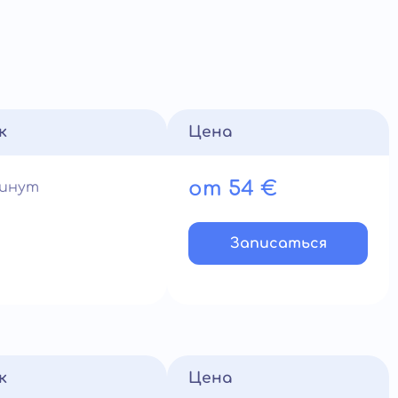
к
Цена
от 54 €
минут
Записатьcя
к
Цена