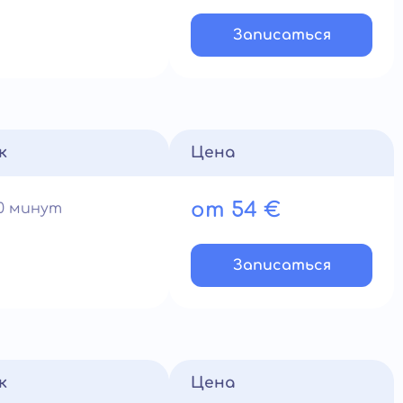
Записатьcя
к
Цена
от 54 €
60 минут
Записатьcя
к
Цена