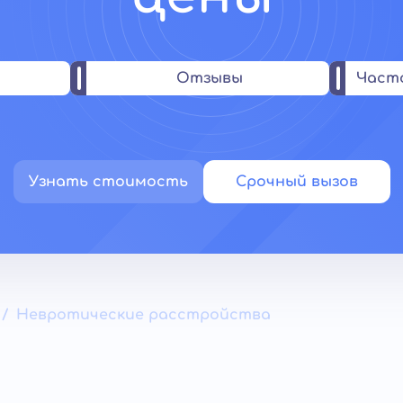
Отзывы
Част
Узнать стоимость
Срочный вызов
Невротические расстройства