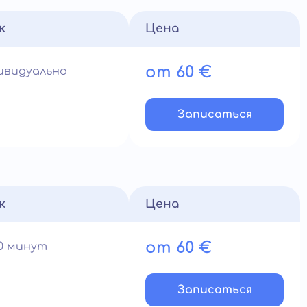
к
Цена
от 60 €
ивидуально
Записатьcя
к
Цена
от 60 €
60 минут
Записатьcя