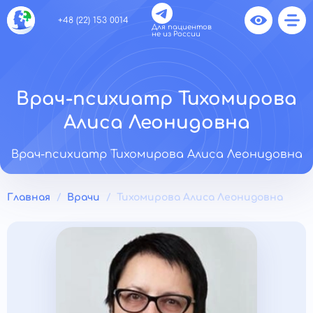
+48 (22) 153 0014
Для пациентов
не из России
Врач-психиатр Тихомирова
Алиса Леонидовна
Врач-психиатр Тихомирова Алиса Леонидовна
Главная
Врачи
Тихомирова Алиса Леонидовна