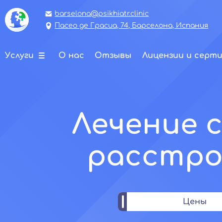
barselona@psikhiatr.clinic
Пасео де Грасиа, 74, Барселона, Испания
Услуги
О нас
Отзывы
Лицензии и серт
Лечение 
расстро
Цены