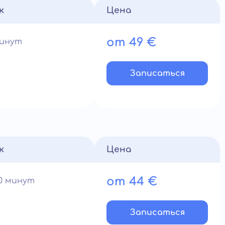
к
Цена
от 49 €
минут
Записатьcя
к
Цена
от 44 €
60 минут
Записатьcя