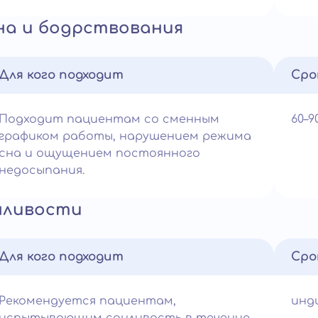
на и бодрствования
Для кого подходит
Сро
Подходит пациентам со сменным
60–
графиком работы, нарушением режима
сна и ощущением постоянного
недосыпания.
нливости
Для кого подходит
Сро
Рекомендуется пациентам,
инд