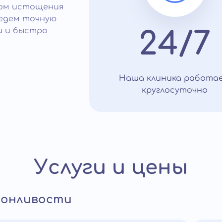
том истощения
ведем точную
и и быстро
24/7
Наша клиника работа
круглосуточно
Услуги и цены
сонливости