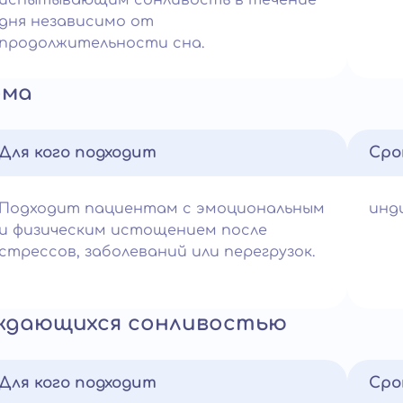
испытывающим сонливость в течение
дня независимо от
продолжительности сна.
ома
Для кого подходит
Сро
Подходит пациентам с эмоциональным
инд
и физическим истощением после
стрессов, заболеваний или перегрузок.
ождающихся сонливостью
Для кого подходит
Сро