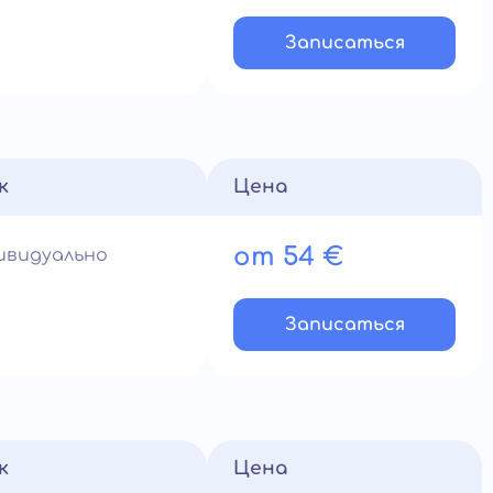
Записатьcя
к
Цена
от 54 €
ивидуально
Записатьcя
к
Цена