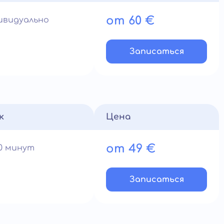
от 60 €
ивидуально
Записатьcя
к
Цена
от 49 €
60 минут
Записатьcя