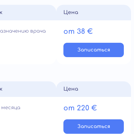
к
Цена
от 38 €
назначению врача
Записатьcя
к
Цена
от 220 €
1 месяца
Записатьcя