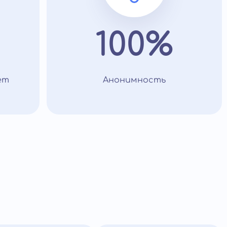
100%
ет
Анонимность