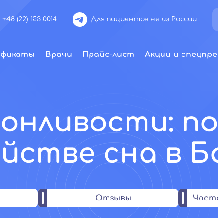
+48 (22) 153 0014
Для пациентов не из России
ификаты
Врачи
Прайс-лист
Акции и спецпре
сонливости: п
йстве сна в Б
Отзывы
Част