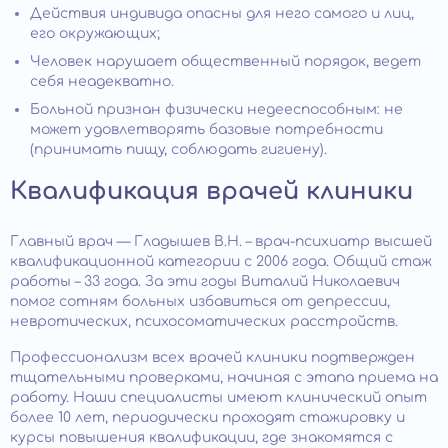
Действия индивида опасны для него самого и лиц,
его окружающих;
Человек нарушает общественный порядок, ведет
себя неадекватно.
Больной признан физически недееспособным: не
может удовлетворять базовые потребности
(принимать пищу, соблюдать гигиену).
Квалификация врачей клиники
Главный врач — Гладышев В.Н. – врач-психиатр высшей
квалификационной категории с 2006 года. Общий стаж
работы – 33 года. За эти годы Виталий Николаевич
помог сотням больных избавиться от депрессии,
невротических, психосоматических расстройств.
Профессионализм всех врачей клиники подтвержден
тщательными проверками, начиная с этапа приема на
работу. Наши специалисты имеют клинический опыт
более 10 лет, периодически проходят стажировку и
курсы повышения квалификации, где знакомятся с