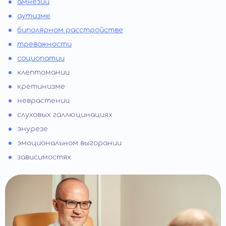
амнезии
аутизме
биполярном расстройстве
тревожности
социопатии
клептомании
кретинизме
неврастении
слуховых галлюцинациях
энурезе
эмоциональном выгорании
зависимостях