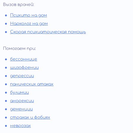
Вызов врачей:
Психитр на дом
Нарколог на дом
Скорая психиатрическая помощь
Помогаем при:
бессоннице
шизофрении
депрессии
панических атаках
булимии
анорексии
деменции
страхах и фобиях
неврозах