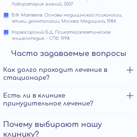
Лаборатория знаний, 2007.
В.Ф. Матвеев. Основы медицинской психологии,
этики, деонтологии, Москва: Медицина, 1984.
Корвасарский Б.Д. Психотерапевтическая
энциклопедия. - СПб: 1998.
Часто задаваемые вопросы
Как долго проходит лечение в
стационаре?
Длительность терапии зависит от диагноза,
Есть ли в клинике
тяжести состояния пациента. Минимальный срок –
принудительное лечение?
две недели. Максимальный – около двух месяцев.
Согласно закону Российской Федерации,
Почему выбирают нашу
принудительное лечение в психиатрической клинике
возможно только на основании заключения врача-
клинику?