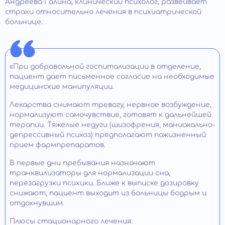
Андреева Галина, клинический психолог, развеивает
страхи относительно лечения в психиатрической
больнице.
«При добровольной госпитализации в отделение,
пациент дает письменное согласие на необходимые
медицинские манипуляции.
Лекарства снимают тревогу, нервное возбуждение,
нормализуют самочувствие, готовят к дальнейшей
терапии. Тяжелые недуги (шизофрения, маниакально-
депрессивный психоз) предполагают пожизненный
прием фармпрепаратов.
В первые дни пребывания назначают
транквилизаторы для нормализации сна,
перезагрузки психики. Ближе к выписке дозировку
снижают, пациент выходит из больницы бодрым и
отдохнувшим.
Плюсы стационарного лечения: