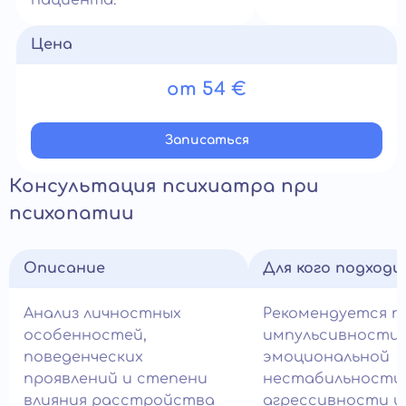
пациента.
Цена
от 54 €
Записатьcя
Консультация психиатра при
психопатии
Описание
Для кого подход
Анализ личностных
Рекомендуется п
особенностей,
импульсивности,
поведенческих
эмоциональной
проявлений и степени
нестабильности
влияния расстройства
агрессивности и