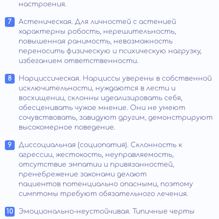
настроения.
Астеническая. Для личностей с астенией
характерны робость, нерешительность,
повышенная ранимость, невозможность
переносить физическую и психическую нагрузку,
избеганием ответственности.
Нарциссическая. Нарциссы уверены в собственной
исключительности, нуждаются в лести и
восхищении, склонны идеализировать себя,
обесценивать чужое мнение. Они не умеют
сочувствовать, завидуют другим, демонстрируют
высокомерное поведение.
Диссоциальная (социопатия). Склонность к
агрессии, жестокость, неуправляемость,
отсутствие эмпатии и привязанностей,
пренебрежение законами делают
пациентов потенциально опасными, поэтому
симптомы требуют обязательного лечения.
Эмоционально-неустойчивая. Типичные черты