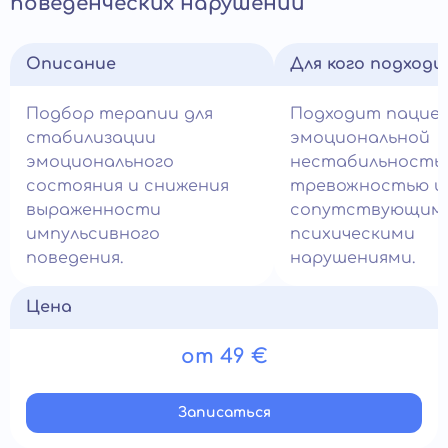
поведенческих нарушений
Описание
Для кого подход
Подбор терапии для
Подходит пацие
стабилизации
эмоциональной
эмоционального
нестабильность
состояния и снижения
тревожностью и
выраженности
сопутствующим
импульсивного
психическими
поведения.
нарушениями.
Цена
от 49 €
Записатьcя