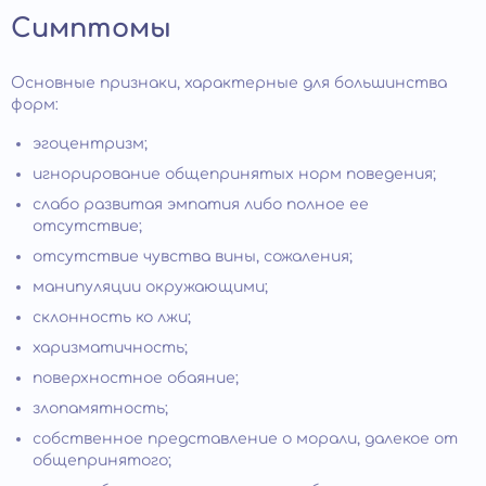
Симптомы
Основные признаки, характерные для большинства
форм:
эгоцентризм;
игнорирование общепринятых норм поведения;
слабо развитая эмпатия либо полное ее
отсутствие;
отсутствие чувства вины, сожаления;
манипуляции окружающими;
склонность ко лжи;
харизматичность;
поверхностное обаяние;
злопамятность;
собственное представление о морали, далекое от
общепринятого;