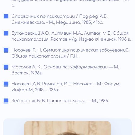
c.
Справочник по психиатрии / Под ред. А.В.
Снежневского. – М., Медицина, 1985, 416с.
Бухановский А.О., Литявин М.А., Литвак М.Е. Общая
психопатология. Ростов н/д. Изд-во «Феникс», 1998 г.
Носачев, Г. Н. Семиотика психических заболеваний.
Общая психопатология / Г.Н.
Масалов Л. К., Основы психофармакологии — М.
Восток, 1996г.
Носачев, Д.В. Романов, И.Г. Носачев. - М.: Форум,
Инфра-М, 2015. - 336 c.
Зейгарник Б. В. Патопсихология. — М., 1986.