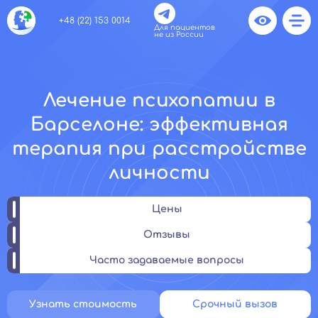
+48 (22) 153 0014
Для пациентов
не из России
Лечение психопатии в
Барселоне: эффективная
терапия при расстройстве
личности
Цены
Отзывы
Часто задаваемые вопросы
Узнать стоимость
Срочный вызов