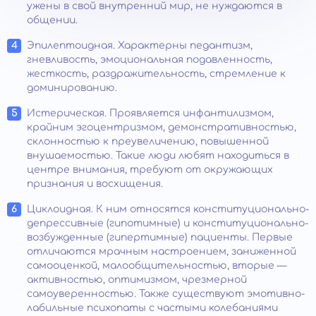
ужены в свой внутренний мир, не нуждаются в
общении.
Эпилептоидная. Характерны педантизм,
гневливость, эмоциональная подавленность,
жесткость, раздражительность, стремление к
доминированию.
Истерическая. Проявляется инфантилизмом,
крайним эгоцентризмом, демонстративностью,
склонностью к преувеличению, повышенной
внушаемостью. Такие люди любят находиться в
центре внимания, требуют от окружающих
признания и восхищения.
Циклоидная. К ним относятся конституционально-
депрессивные (гипотимные) и конституционально-
возбужденные (гипертимные) пациенты. Первые
отличаются мрачным настроением, заниженной
самооценкой, малообщительностью, вторые —
активностью, оптимизмом, чрезмерной
самоуверенностью. Также существуют эмотивно-
лабильные психопаты с частыми колебаниями