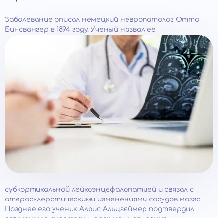
Заболевание описал немецкий невропатолог Отто
Бинсвангер в 1894 году. Ученый назвал ее
субкортикальной лейкоэнцефалопатией и связал с
атеросклеротическими изменениями сосудов мозга.
Позднее его ученик Алоис Альцгеймер подтвердил