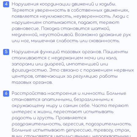
Нарушения координации движений и ходьбы.
Теряется уверенность в собственных движениях,
появляется неуклюжесть, неуверенность. Люди с
нарушением спотыкаются, падают, теряют
равновесие. Походка становится шаткой,
медленной, неустойчивой. Возможно дрожание рук
или ног, мышечная слабость или скованность.
Нарушения функций тазовых органов. Пациенты
сталкиваются с недержанием мочи или кала,
запорами или диареей, импотенцией или
фригидностью. Это связано с поражением нервных
центров, отвечающих за регуляцию работы
тазовых органов.
Расстройства настроения и личности. Больные
становятся апатичными, безразличными к
окружающему миру и самим себе. Часто теряют
интерес к жизни, перестают испытывать
радость и грусть. Проявляется
раздражительность, агрессия, подозрительность.
Больные испытывают депрессию, тревогу, страх,
вину, становятся импульсивными, неадекватными,