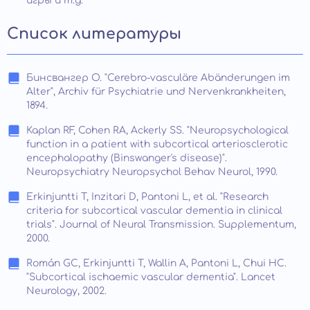
игры и т.д.
Список литературы
Бинсвангер О. "Cerebro-vasculäre Abänderungen im
Alter", Archiv für Psychiatrie und Nervenkrankheiten,
1894.
Kaplan RF, Cohen RA, Ackerly SS. "Neuropsychological
function in a patient with subcortical arteriosclerotic
encephalopathy (Binswanger's disease)".
Neuropsychiatry Neuropsychol Behav Neurol, 1990.
Erkinjuntti T, Inzitari D, Pantoni L, et al. "Research
criteria for subcortical vascular dementia in clinical
trials". Journal of Neural Transmission. Supplementum,
2000.
Román GC, Erkinjuntti T, Wallin A, Pantoni L, Chui HC.
"Subcortical ischaemic vascular dementia". Lancet
Neurology, 2002.