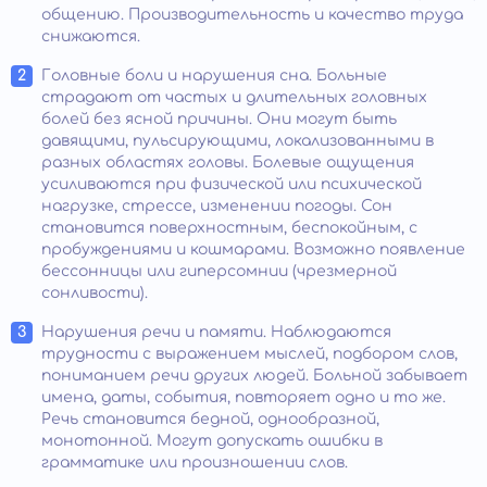
общению. Производительность и качество труда
снижаются.
Головные боли и нарушения сна. Больные
страдают от частых и длительных головных
болей без ясной причины. Они могут быть
давящими, пульсирующими, локализованными в
разных областях головы. Болевые ощущения
усиливаются при физической или психической
нагрузке, стрессе, изменении погоды. Сон
становится поверхностным, беспокойным, с
пробуждениями и кошмарами. Возможно появление
бессонницы или гиперсомнии (чрезмерной
сонливости).
Нарушения речи и памяти. Наблюдаются
трудности с выражением мыслей, подбором слов,
пониманием речи других людей. Больной забывает
имена, даты, события, повторяет одно и то же.
Речь становится бедной, однообразной,
монотонной. Могут допускать ошибки в
грамматике или произношении слов.