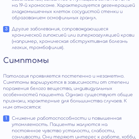
на 19-й хромосоме. Характеризуется дегенерацией
гладкомышечных клеток сосудистой стенки и
образованием осмофильных гранул.
Другие заболевания, сопровождающиеся
хронической гипоксией или гиперкоагуляцией крови
(например, хроническая обструктивная болезнь
легких, тромбофилия).
Симптомы
Патология проявляется постепенно и незаметно.
Симптомы варьируются в зависимости от степени
поражения белого вещества, индивидуальных
особенностей пациента. Однако существуют общие
признаки, характерные для большинства случаев. К
ним относятся:
Снижение работоспособности и повышенная
утомляемость. Пациенты жалуются на
постоянное чувство усталости, слабости,
сонливости. Они теряют интерес к работе, хобби,