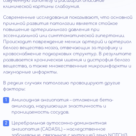
озвученную гипотезу и расширил описание
клинической картины слабоумия.
Современные исследования показывают, что основной
причиной развития патологии является стойкое
повышение артериального давления при
эссенциальной или симптоматической гипертонии.
Происходит повреждение мелких артерий и артериол
белого вещества мозга, отвечающих за трофику и
кровоснабжение подкорковых структур. В результате
развивается хроническая ишемия и дистрофия белого
вещества, а также множественные микроинфаркты и
лакунарные инфаркты.
В редких случаях патологию провоцируют другие
факторы:
Амилоидная ангиопатия – отложение бета-
амилоида, нарушающих эластичность и
проницаемость сосудов.
Церебральная аутосомно-доминантная
ангиопатия (САDАSIL) – наследственное
заболевание, связанное с мутацией гена NOTCH3