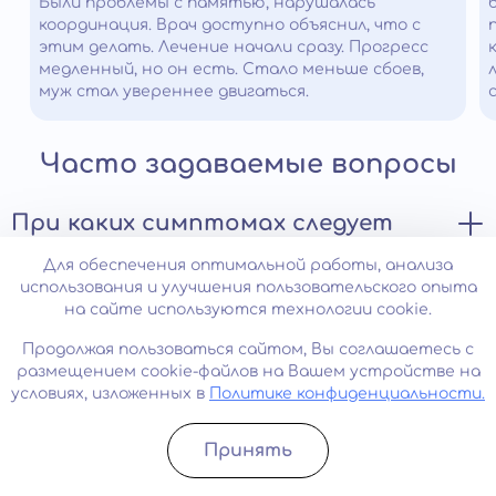
Были проблемы с памятью, нарушалась
координация. Врач доступно объяснил, что с
этим делать. Лечение начали сразу. Прогресс
медленный, но он есть. Стало меньше сбоев,
муж стал увереннее двигаться.
Часто задаваемые вопросы
При каких симптомах следует
незамедлительно обратиться к
Для обеспечения оптимальной работы, анализа
врачу?
использования и улучшения пользовательского опыта
на сайте используются технологии cookie.
Болезнь Бинсвангера – серьезное заболевание,
Можно ли полностью избавиться
Продолжая пользоваться сайтом, Вы соглашаетесь с
требующее немедленного обращения к неврологу при
от болезни?
размещением cookie-файлов на Вашем устройстве на
появлении первых симптомов. Среди них можно
условиях, изложенных в
Политике конфиденциальности.
выделить:
Синдром Бинсвангера является необратимым
снижение работоспособности и постоянное
Анонимная и бесплатная
Принять
прогрессирующим заболеванием, которое приводит к
чувство усталости;
Записатьcя
Позвонить
постепенному уничтожению белого вещества
консультация специалиста