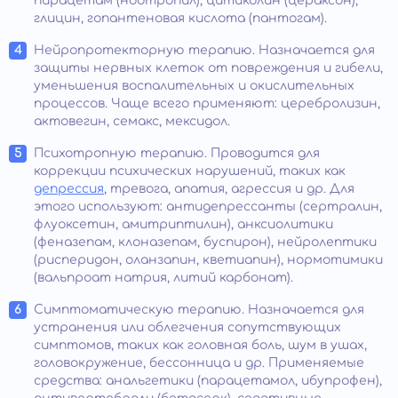
пирацетам (ноотропил), цитиколин (цераксон),
глицин, гопантеновая кислота (пантогам).
Нейропротекторную терапию. Назначается для
защиты нервных клеток от повреждения и гибели,
уменьшения воспалительных и окислительных
процессов. Чаще всего применяют: церебролизин,
актовегин, семакс, мексидол.
Психотропную терапию. Проводится для
коррекции психических нарушений, таких как
депрессия
, тревога, апатия, агрессия и др. Для
этого используют: антидепрессанты (сертралин,
флуоксетин, амитриптилин), анксиолитики
(феназепам, клоназепам, буспирон), нейролептики
(рисперидон, оланзапин, кветиапин), нормотимики
(вальпроат натрия, литий карбонат).
Симптоматическую терапию. Назначается для
устранения или облегчения сопутствующих
симптомов, таких как головная боль, шум в ушах,
головокружение, бессонница и др. Применяемые
средства: анальгетики (парацетамол, ибупрофен),