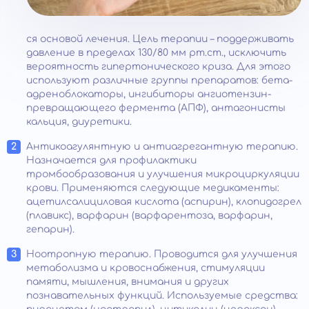
ся основой лечения. Цель терапии – поддерживать
давление в пределах 130/80 мм рт.ст., исключить
вероятность гипертонического криза. Для этого
используют различные группы препаратов: бета-
адреноблокаторы, ингибиторы ангиотензин-
превращающего фермента (АПФ), антагонисты
кальция, диуретики.
Антикоагулянтную и антиагрегантную терапию.
Назначается для профилактики
тромбообразования и улучшения микроциркуляции
крови. Применяются следующие медикаменты:
ацетилсалициловая кислота (аспирин), клопидогрел
(плавикс), варфарин (варфарентоза, варфарин,
гепарин).
Ноотропную терапию. Проводится для улучшения
метаболизма и кровоснабжения, стимуляции
памяти, мышления, внимания и других
познавательных функций. Используемые средства: