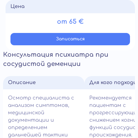
Цена
от 65 €
Записатьcя
Консультация психиатра при
сосудистой деменции
Описание
Для кого подход
Осмотр специалиста с
Рекомендуется
анализом симптомов,
пациентам с
медицинской
прогрессирующи
документации и
снижением когни
определением
функций сосудис
дальнейшей тактики
происхождения.