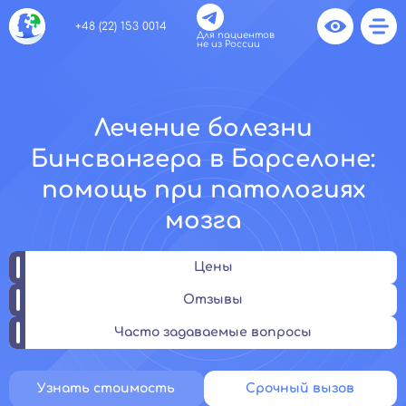
+48 (22) 153 0014
Для пациентов
не из России
Лечение болезни
Бинсвангера в Барселоне:
помощь при патологиях
мозга
Цены
Отзывы
Часто задаваемые вопросы
Узнать стоимость
Срочный вызов