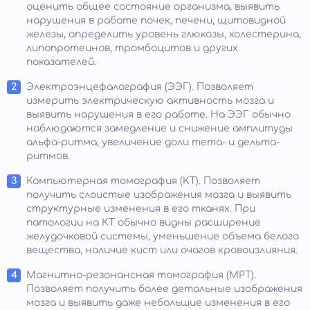
оценить общее состояние организма, выявить
нарушения в работе почек, печени, щитовидной
железы, определить уровень глюкозы, холестерина,
липопротеинов, тромбоцитов и других
показателей.
Электроэнцефалография (ЭЭГ). Позволяет
измерить электрическую активность мозга и
выявить нарушения в его работе. На ЭЭГ обычно
наблюдаются замедление и снижение амплитуды
альфа-ритма, увеличение доли тета- и дельта-
ритмов.
Компьютерная томография (КТ). Позволяет
получить слоистые изображения мозга и выявить
структурные изменения в его тканях. При
патологии на КТ обычно видны расширение
желудочковой системы, уменьшение объема белого
вещества, наличие кист или очагов кровоизлияния.
Магнитно-резонансная томография (МРТ).
Позволяет получить более детальные изображения
мозга и выявить даже небольшие изменения в его