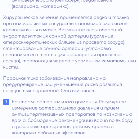
антивертебрали (бетасерк), седативные
(валериана, материнка).
Хирургическое лечение применяется редко и только
при наличии явных сосудистых аномалий или очагов
кровоизлияния в мозге. Возможные виды операций:
эндартерэктомия сонной артерии (удаление
атеросклеротических бляшек из просвета сосуда),
стентирование сонной артерии (установка
специального стента для расширения просвета
сосуда), трепанация черепа с удалением гематомы или
кисты.
Профилактика заболевания направлена на
предупреждение или уменьшение риска развития
сосудистых поражений. Она включает:
Контроль артериального давления. Регулярное
измерение артериального давления и прием
антигипертензивных препаратов по назначению
врача. Соблюдение рекомендаций врача по выбору
и дозировке препаратов, режиму приема и
контролю побочных эффектов.