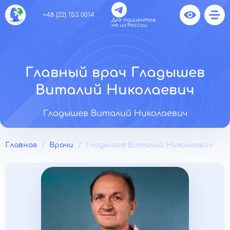
+48 (22) 153 0014
Для пациентов
не из России
Главный врач Гладышев
Виталий Николаевич
Гладышев Виталий Николаевич
Главная
Врачи
Гладышев Виталий Николаевич