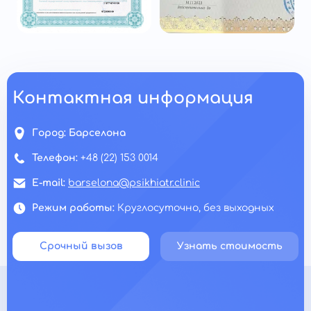
Контактная информация
Город:
Барселона
Телефон:
+48 (22) 153 0014
E-mail:
barselona@psikhiatr.clinic
Режим работы:
Круглосуточно, без выходных
Срочный вызов
Узнать стоимость