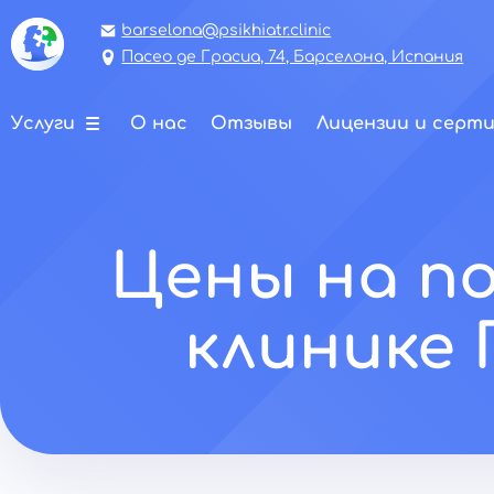
barselona@psikhiatr.clinic
Пасео де Грасиа, 74, Барселона, Испания
Услуги
О нас
Отзывы
Лицензии и серт
Цены на п
клинике 