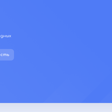
одных
палата)
ость
нсере