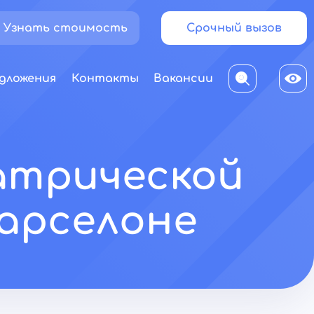
Узнать стоимость
Срочный вызов
дложения
Контакты
Вакансии
атрической
Барселоне