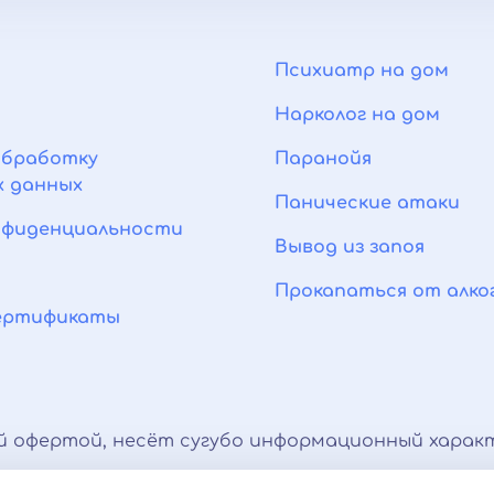
Психиатр на дом
Нарколог на дом
обработку
Паранойя
венцией психиатра-нарколога
х данных
Панические атаки
нфиденциальности
Вывод из запоя
Прокапаться от алко
сертификаты
й офертой, несёт сугубо информационный характ
тная палата)