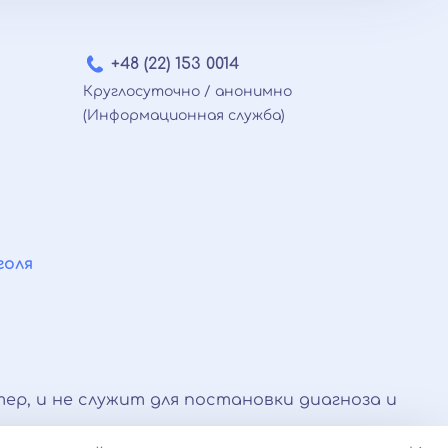
38 €
от 39 €
44 €
+48 (22) 153 0014
от 56 €
Круглосуточно / анонимно
от 49 €
(Информационная служба)
от 49 €
от 65 €
от 39 €
от 440 € /месяц
от 97 €
от 440 € /месяц
голя
от 120 €
от 22 €
от 76 €
37 €
от 170 €
ер, и не служит для постановки диагноза и
130 €
от 220 €