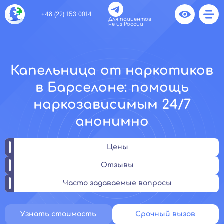
+48 (22) 153 0014
Для пациентов
не из России
Капельница от наркотиков
в Барселоне: помощь
наркозависимым 24/7
анонимно
Цены
Отзывы
Часто задаваемые вопросы
Узнать стоимость
Срочный вызов