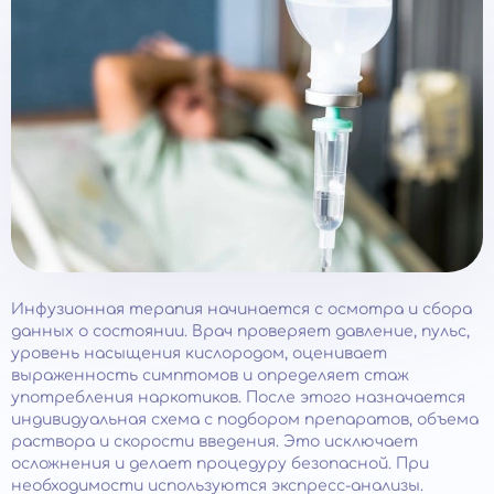
Инфузионная терапия начинается с осмотра и сбора
данных о состоянии. Врач проверяет давление, пульс,
уровень насыщения кислородом, оценивает
выраженность симптомов и определяет стаж
употребления наркотиков. После этого назначается
индивидуальная схема с подбором препаратов, объема
раствора и скорости введения. Это исключает
осложнения и делает процедуру безопасной. При
необходимости используются экспресс-анализы.