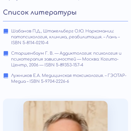
Список литературы
Шабанов П.Д., Штакельберг О.Ю. Наркомании:
патопсихология, клиника, реабилитация. – Лань –
ISBN 5-8114-0210-4
Старшенбаум Г. В. — Аддиктология: психология и
психотерапия зависимостей — Москва: Когито-
Центр, 2006 — ISBN 5-89353-157-4
Лужников Е.А. Медицинская токсикология. – ГЭОТАР-
Медиа – ISBN 5-9704-2226-6