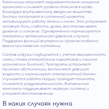
Капельница запускает медикаментозное очищение
организма и снижает уровень токсинов в крови.
Благодаря внутривенному введению вещества
быстро поступают в системный кровоток,
активизируют работу печени и почек. Это устраняет
головную боль, слабость, дрожь, восстанавливает
дыхание и сознание. Одновременно нормализуются
показатели артериального давления и пульса.
Поддержка функций внутренних органов особенно
важна при тяжелом состоянии.
Состав инфузии подбирается с учетом выраженности
ломки, стажа употребления наркотиков и наличия
хронических болезней. Препараты устраняют
признаки абстиненции, восполняют дефицит
жидкости и нормализуют электролитный баланс.
Улучшается работа сердца, проходит тошнота,
снижается раздражительность. Витаминные
комплексы поддерживают нервную систему и
ускоряют восстановление.
В каких случаях нужна