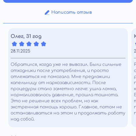
Написать отзыв
Олег, 31 год
28.11.2025
2
Обратился, когда уже не вывозил. Были сильные
отходники после употребления, и просто
отлежаться не помогало. Мне предложили
капельницу от наркозависимости. После
процедуры стало заметно легче: ушла ломка,
нормализовалось давление, прошла тошнота.
Это не решение всех проблем, но как
экстренная помощь хорошо. Главное, потом не
останавливаться на этом и продолжать работу
над собой.