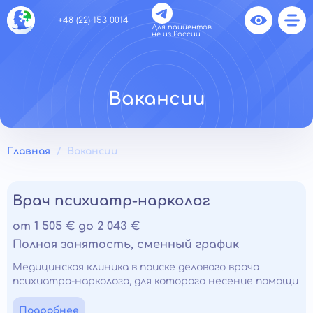
+48 (22) 153 0014
Для пациентов
не из России
Вакансии
Главная
Вакансии
Врач психиатр-нарколог
от 1 505 € до 2 043 €
Полная занятость, сменный график
Медицинская клиника в поиске делового врача
психиатра-нарколога, для которого несение помощи
- это призвание. Если вы имеете отличные
профессиональные навыки в своей области и
Подробнее