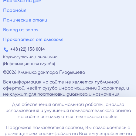
Нарколог на дом
Паранойя
Панические атаки
Вывод из запоя
Прокапаться от алкоголя
+48 (22) 153 0014
Круглосуточно / анонимно
(Информационная служба)
©2026 Клиника доктора Гладышева
Вся информация на сайте не является публичной
офертой, несёт сугубо информационный характер, и
не служит для постановки диагноза и назначения
лечения.
Для обеспечения оптимальной работы, анализа
Есть противопоказания, необходимо
использования и улучшения пользовательского опыта
проконсультироваться с врачом. Консультационные
на сайте используются технологии cookie.
услуги, оказываемые по телефону, мессенджерам и в
соцсетях носят исключительно информационный
Продолжая пользоваться сайтом, Вы соглашаетесь с
характер и не являются медицинскими услугами.
размещением cookie-файлов на Вашем устройстве на